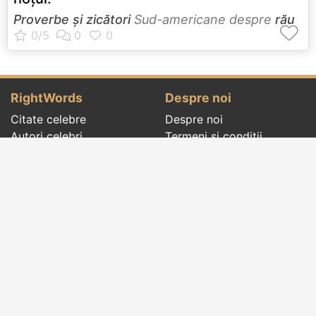
Proverbe și zicători
Sud-americane despre
rău
RightWords
Despre noi
Citate celebre
Despre noi
Autori celebri
Termeni și condiții
Folclor
Politica de
Cenaclu literar
confidenţialitate
Dicționar
Contact
Evenimentele zilei
Articole
Social pages
Cuvinte potrivite din toate timpurile, de pe tot