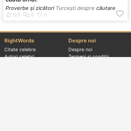
Proverbe și zicători
Turceşti despre
căutare
RightWords
Despre noi
Citate celebre
Despre noi
Autori celebri
Termeni și condiții
Folclor
Politica de
Cenaclu literar
confidenţialitate
Dicționar
Contact
Evenimentele zilei
Articole
Social pages
Cuvinte potrivite din toate timpurile, de pe tot