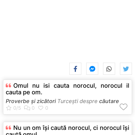
Omul nu isi cauta norocul, norocul il
cauta pe om.
Proverbe și zicători
Turceşti despre
căutare
Nu un om îşi caută norocul, ci norocul îşi
caută omul.