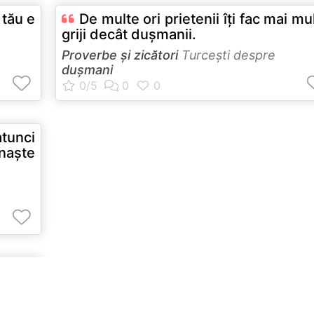
 tău e
De multe ori prietenii îţi fac mai mu
griji decât duşmanii.
Proverbe și zicători
Turceşti despre
dușmani
tunci
 naşte