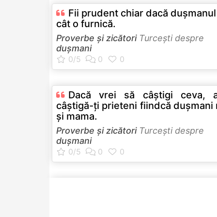
Fii prudent chiar dacă duşmanul
cât o furnică.
Proverbe și zicători
Turceşti despre
dușmani
Dacă vrei să câştigi ceva, a
câştigă-ţi prieteni fiindcă duşmani
şi mama.
Proverbe și zicători
Turceşti despre
dușmani