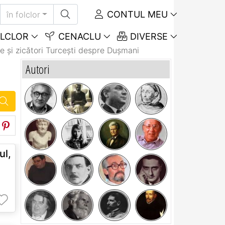
CONTUL MEU
în folclor
LCLOR
CENACLU
DIVERSE
e și zicători Turceşti despre Dușmani
Autori
ul,