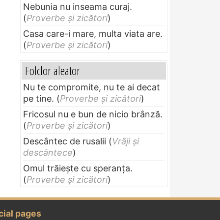
Nebunia nu inseama curaj.
(
Proverbe și zicători
)
Casa care-i mare, multa viata are.
(
Proverbe și zicători
)
Folclor aleator
Nu te compromite, nu te ai decat
pe tine.
(
Proverbe și zicători
)
Fricosul nu e bun de nicio brânză.
(
Proverbe și zicători
)
Descântec de rusalii
(
Vrăji și
descântece
)
Omul trăieşte cu speranţa.
(
Proverbe și zicători
)
cial pages