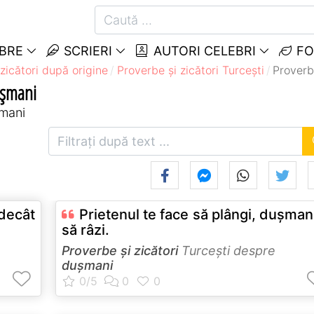
EBRE
SCRIERI
AUTORI CELEBRI
FO
zicători după origine
Proverbe și zicători Turceşti
Proverb
ușmani
șmani
 decât
Prietenul te face să plângi, duşman
să râzi.
Proverbe și zicători
Turceşti despre
dușmani