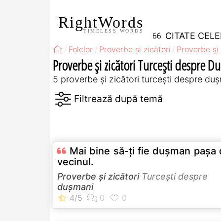
RightWords
TIMELESS WORDS
CITATE CEL
Folclor
Proverbe și zicători
Proverbe și 
Proverbe și zicători Turceşti despre D
5 proverbe și zicători turceşti despre du
Mai bine să-ţi fie duşman paşa
vecinul.
Proverbe și zicători
Turceşti despre
dușmani