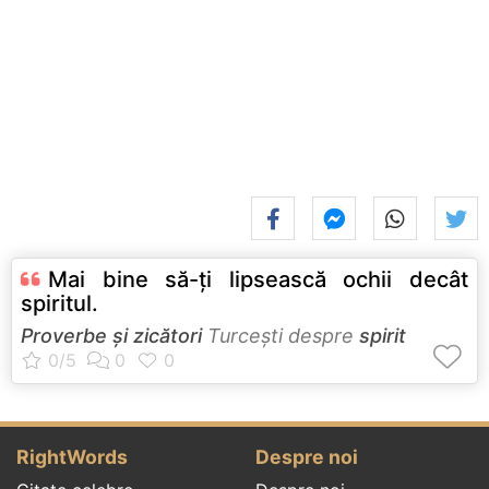
Mai bine să-ţi lipsească ochii decât
spiritul.
Proverbe și zicători
Turceşti despre
spirit
RightWords
Despre noi