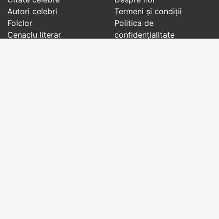
Autori celebri
Termeni și condiții
Folclor
Politica de
Cenaclu literar
confidenţialitate
Dicționar
Contact
Evenimentele zilei
Articole
Social pages
Cuvinte potrivite din toate timpurile, de pe tot
globul, pe teme diverse, de la
autori celebri
sau
din
folclor
:
citate celebre
,
maxime
,
cugetări
,
aforisme
,
autori celebri
,
proverbe și zicători
,
ghicitori
,
vrăji si
descântece
,
balade
,
doine
,
basme
,
colinde
,
urături
,
orații de nuntă
,
tradiții și superstiții
.
Copyright © 2007-2026 RightWords