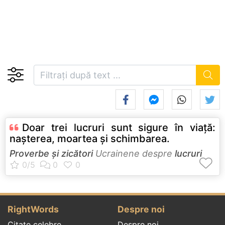
Doar trei lucruri sunt sigure în viaţă:
naşterea, moartea şi schimbarea.
Proverbe și zicători
Ucrainene despre
lucruri
RightWords
Despre noi
Citate celebre
Despre noi