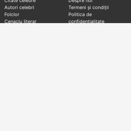
Citate celebre
Despre noi
Autori celebri
Termeni și condiții
Folclor
Politica de
Cenaclu literar
confidenţialitate
Dicționar
Contact
Evenimentele zilei
Articole
Social pages
Cuvinte potrivite din toate timpurile, de pe tot
globul, pe teme diverse, de la
autori celebri
sau
din
folclor
:
citate celebre
,
maxime
,
cugetări
,
aforisme
,
autori celebri
,
proverbe și zicători
,
ghicitori
,
vrăji si
descântece
,
balade
,
doine
,
basme
,
colinde
,
urături
,
orații de nuntă
,
tradiții și superstiții
.
Copyright © 2007-2026 RightWords