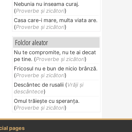
Nebunia nu inseama curaj.
(
Proverbe și zicători
)
Casa care-i mare, multa viata are.
(
Proverbe și zicători
)
Folclor aleator
Nu te compromite, nu te ai decat
pe tine.
(
Proverbe și zicători
)
Fricosul nu e bun de nicio brânză.
(
Proverbe și zicători
)
Descântec de rusalii
(
Vrăji și
descântece
)
Omul trăieşte cu speranţa.
(
Proverbe și zicători
)
cial pages