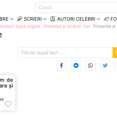
EBRE
SCRIERI
AUTORI CELEBRI
FO
zicători după origine
Proverbe și zicători Zen
Proverbe și
e
em de
are şi
me