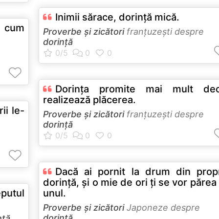
Inimii sărace, dorinţă mică.
l cum
Proverbe și zicători
franţuzeşti despre
dorință
Dorinţa promite mai mult dec
realizează plăcerea.
ii le-
Proverbe și zicători
franţuzeşti despre
dorință
Dacă ai pornit la drum din prop
dorinţă, şi o mie de ori ţi se vor părea
eputul
unul.
Proverbe și zicători
Japoneze despre
dorință
nță