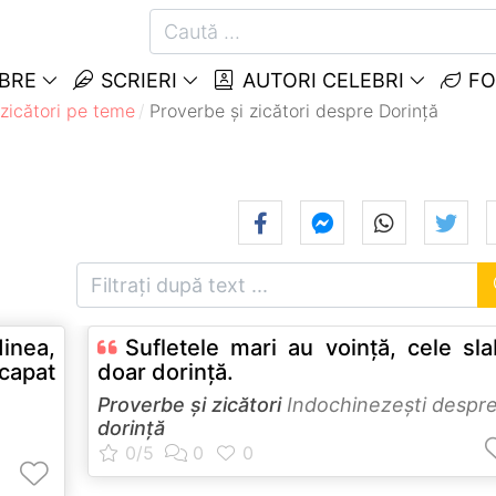
EBRE
SCRIERI
AUTORI CELEBRI
FO
 zicători pe teme
Proverbe și zicători despre Dorință
inea,
Sufletele mari au voinţă, cele sl
capat
doar dorinţă.
Proverbe și zicători
Indochinezeşti despr
dorință