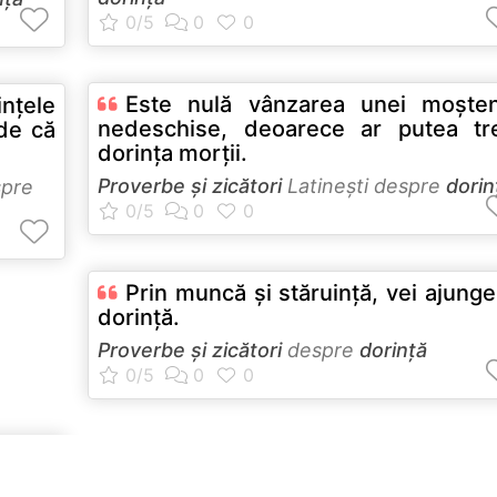
Este nulă vânzarea unei moşten
inţele
nedeschise, deoarece ar putea tr
ede că
dorinţa morţii.
Proverbe și zicători
Latineşti despre
dorin
spre
Prin muncă şi stăruinţă, vei ajunge
dorinţă.
Proverbe și zicători
despre
dorință