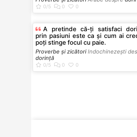
A pretinde că-ţi satisfaci dor
prin pasiuni este ca şi cum ai cr
poţi stinge focul cu paie.
Proverbe și zicători
Indochinezeşti de
dorință