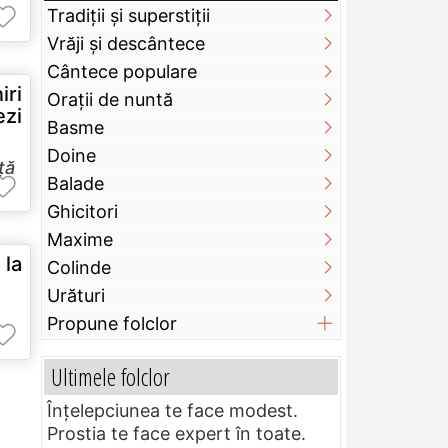
Tradiții și superstiții
Vrăji și descântece
Cântece populare
iri
Orații de nuntă
ezi
Basme
Doine
ță
Balade
Ghicitori
Maxime
 la
Colinde
Urături
Propune folclor
Ultimele folclor
Înțelepciunea te face modest.
Prostia te face expert în toate.