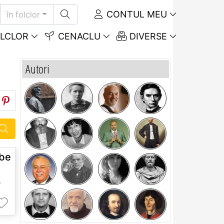
CONTUL MEU
în folclor
LCLOR
CENACLU
DIVERSE
Autori
abe
e