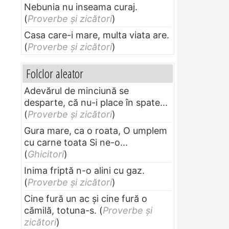
Nebunia nu inseama curaj.
(
Proverbe și zicători
)
Casa care-i mare, multa viata are.
(
Proverbe și zicători
)
Folclor aleator
Adevărul de minciună se
desparte, că nu-i place în spate...
(
Proverbe și zicători
)
Gura mare, ca o roata, O umplem
cu carne toata Si ne-o...
(
Ghicitori
)
Inima friptă n-o alini cu gaz.
(
Proverbe și zicători
)
Cine fură un ac şi cine fură o
cămilă, totuna-s.
(
Proverbe și
zicători
)