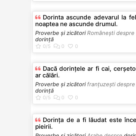
Dorinta ascunde adevarul la fe
noaptea ne ascunde drumul.
Proverbe și zicători
Româneşti despre
dorință
Dacă dorinţele ar fi cai, cerşetor
ar călări.
Proverbe și zicători
franţuzeşti despre
dorință
Dorinţa de a fi lăudat este înc
pieirii.
Proverbe și zicători
Arabe despre
dori