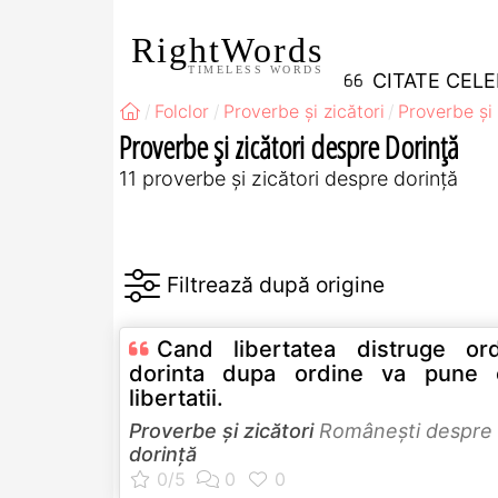
RightWords
TIMELESS WORDS
CITATE CEL
Folclor
Proverbe și zicători
Proverbe și
Proverbe și zicători despre Dorință
11 proverbe și zicători despre dorință
Cand libertatea distruge ord
dorinta dupa ordine va pune 
libertatii.
Proverbe și zicători
Româneşti despre
dorință