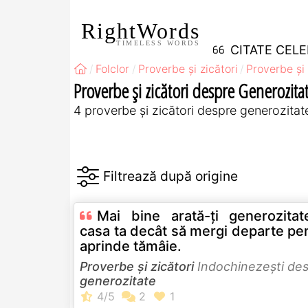
RightWords
TIMELESS WORDS
CITATE CEL
Folclor
Proverbe și zicători
Proverbe și
Proverbe și zicători despre Generozita
4 proverbe și zicători despre generozitat
Mai bine arată-ţi generozitat
casa ta decât să mergi departe pe
aprinde tămâie.
Proverbe și zicători
Indochinezeşti de
generozitate