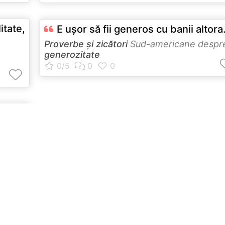
itate,
E uşor să fii generos cu banii altora
Proverbe și zicători
Sud-americane despr
generozitate