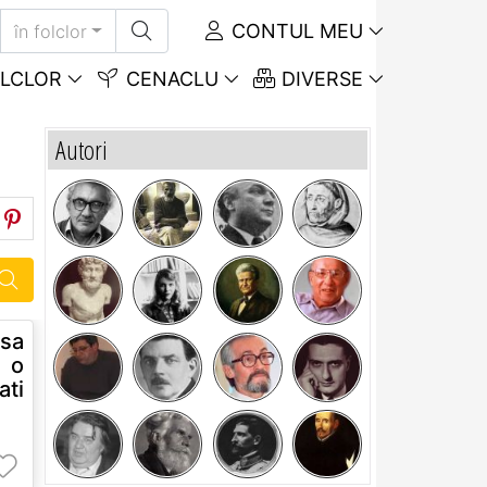
CONTUL MEU
în folclor
LCLOR
CENACLU
DIVERSE
Autori
asa
 o
ati