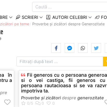
EBRE
SCRIERI
AUTORI CELEBRI
FO
 zicători pe teme
Proverbe și zicători despre Generozitate
te
e
ea în
Fii generos cu o persoana genero
ntru a
si o vei castiga, fii generos cu
persoana rautacioasa si se va razvr
impotriva ta.
spre
Proverbe și zicători
despre
generozitate