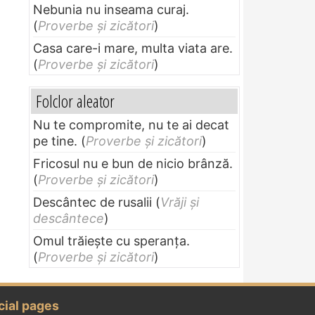
Nebunia nu inseama curaj.
(
Proverbe și zicători
)
Casa care-i mare, multa viata are.
(
Proverbe și zicători
)
Folclor aleator
Nu te compromite, nu te ai decat
pe tine.
(
Proverbe și zicători
)
Fricosul nu e bun de nicio brânză.
(
Proverbe și zicători
)
Descântec de rusalii
(
Vrăji și
descântece
)
Omul trăieşte cu speranţa.
(
Proverbe și zicători
)
cial pages