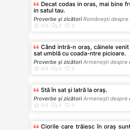
Decat codas in oras, mai bine f
in satul tau.
Proverbe și zicători
Româneşti despre
Când intră-n oraş, câinele venit
sat umblă cu coada-ntre picioare.
Proverbe și zicători
Armeneşti despre
Stă în sat şi latră la oraş.
Proverbe și zicători
Armeneşti despre
Ciorile care trăiesc în oraş sun