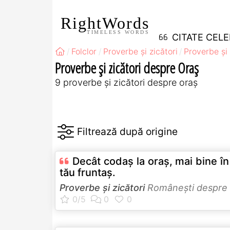
RightWords
TIMELESS WORDS
CITATE CEL
Folclor
Proverbe și zicători
Proverbe și
Proverbe și zicători despre Oraș
9 proverbe și zicători despre oraș
Decât codaş la oraş, mai bine în
tău fruntaş.
Proverbe și zicători
Româneşti despre