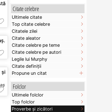
stă
Citate celebre
Ultimele citate
Top citate celebre
Citatele zilei
Citate aleator
aş.
Citate celebre pe teme
Citate celebre pe autori
Legile lui Murphy
Citate definiţii
 şi
Propune un citat
raș
Folclor
Ultimele folclor
Top folclor
Proverbe și zicători