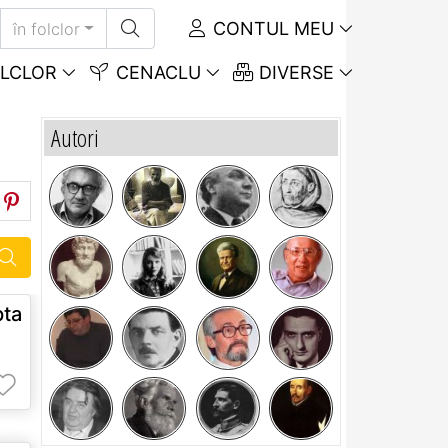
CONTUL MEU
în folclor
LCLOR
CENACLU
DIVERSE
Autori
pta