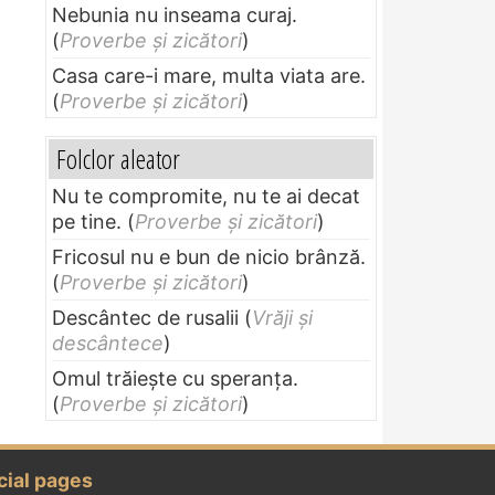
Nebunia nu inseama curaj.
(
Proverbe și zicători
)
Casa care-i mare, multa viata are.
(
Proverbe și zicători
)
Folclor aleator
Nu te compromite, nu te ai decat
pe tine.
(
Proverbe și zicători
)
Fricosul nu e bun de nicio brânză.
(
Proverbe și zicători
)
Descântec de rusalii
(
Vrăji și
descântece
)
Omul trăieşte cu speranţa.
(
Proverbe și zicători
)
cial pages