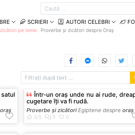
EBRE
SCRIERI
AUTORI CELEBRI
FO
 zicători pe teme
Proverbe și zicători despre Oraș
 satul
Într-un oraş unde nu ai rude, drea
cugetare îţi va fi rudă.
oraș
Proverbe și zicători
Egiptene despre
oraș