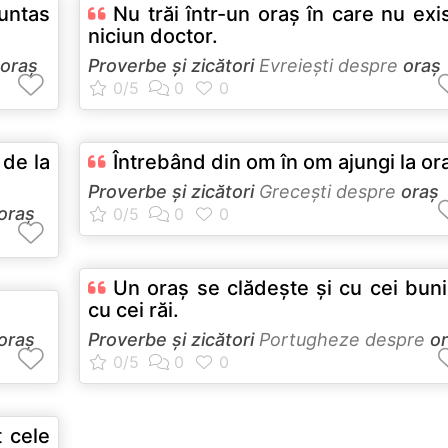
runtas
Nu trăi într-un oraş în care nu exi
niciun doctor.
oraș
Proverbe și zicători
Evreieşti despre
oraș
 de la
Întrebând din om în om ajungi la or
Proverbe și zicători
Greceşti despre
oraș
oraș
Un oraş se clădeşte şi cu cei buni
cu cei răi.
oraș
Proverbe și zicători
Portugheze despre
o
t cele