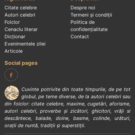
Citate celebre
Despre noi
Autori celebri
Termeni și condiții
Folclor
Politica de
Cenaclu literar
confidenţialitate
Dicționar
Contact
Evenimentele zilei
Articole
Social pages
Cuvinte potrivite din toate timpurile, de pe tot
globul, pe teme diverse, de la
autori celebri
sau
din
folclor
:
citate celebre
,
maxime
,
cugetări
,
aforisme
,
autori celebri
,
proverbe și zicători
,
ghicitori
,
vrăji si
descântece
,
balade
,
doine
,
basme
,
colinde
,
urături
,
orații de nuntă
,
tradiții și superstiții
.