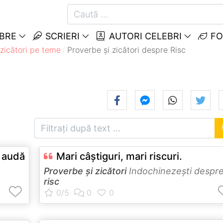
EBRE
SCRIERI
AUTORI CELEBRI
FO
 zicători pe teme
Proverbe și zicători despre Risc
ă audă
Mari câştiguri, mari riscuri.
Proverbe și zicători
Indochinezeşti despr
risc