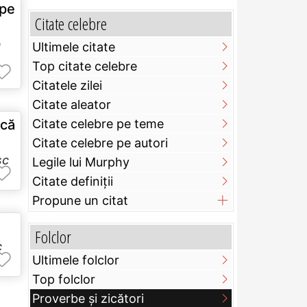
 pe
Citate celebre
e
Ultimele citate
Top citate celebre
Citatele zilei
Citate aleator
scă
Citate celebre pe teme
Citate celebre pe autori
sc
Legile lui Murphy
Citate definiţii
Propune un citat
Folclor
c
Ultimele folclor
Top folclor
Proverbe și zicători