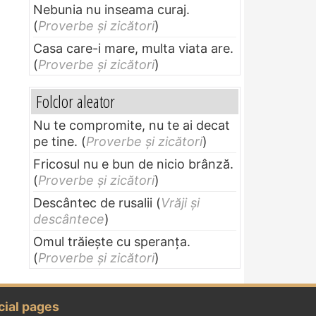
Nebunia nu inseama curaj.
(
Proverbe și zicători
)
Casa care-i mare, multa viata are.
(
Proverbe și zicători
)
Folclor aleator
Nu te compromite, nu te ai decat
pe tine.
(
Proverbe și zicători
)
Fricosul nu e bun de nicio brânză.
(
Proverbe și zicători
)
Descântec de rusalii
(
Vrăji și
descântece
)
Omul trăieşte cu speranţa.
(
Proverbe și zicători
)
cial pages