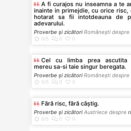
A fi curajos nu inseamna a te 
inainte in primejdie, cu orice risc, c
hotarat sa fii intotdeauna de p
adevarului.
Proverbe și zicători
Româneşti despre
Cel cu limba prea ascutita 
mereu sa-si taie singur beregata.
Proverbe și zicători
Româneşti despre
Fără risc, fără câştig.
Proverbe și zicători
Austriece despre
r