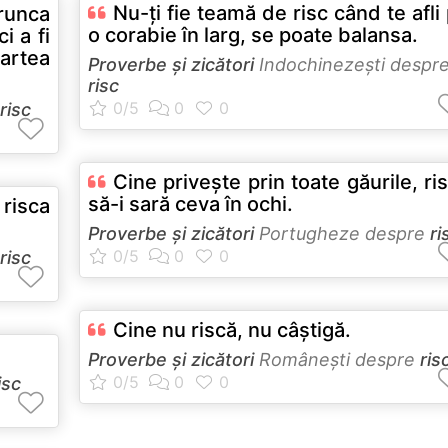
Nu-ţi fie teamă de risc când te afli
arunca
o corabie în larg, se poate balansa.
i a fi
artea
Proverbe și zicători
Indochinezeşti despr
risc
risc
Cine priveşte prin toate găurile, ri
să-i sară ceva în ochi.
risca
Proverbe și zicători
Portugheze despre
ri
risc
Cine nu riscă, nu câştigă.
Proverbe și zicători
Româneşti despre
ris
isc