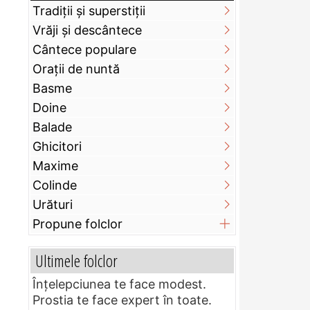
Tradiții și superstiții
Vrăji și descântece
Cântece populare
Orații de nuntă
Basme
Doine
Balade
Ghicitori
Maxime
Colinde
Urături
Propune folclor
Ultimele folclor
Înțelepciunea te face modest.
Prostia te face expert în toate.