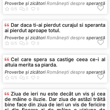
Proverbe și zicători
Româneşti despre
speranță
Dar daca ti-ai pierdut curajul si speranta
ai pierdut aproape totul.
Proverbe și zicători
Româneşti despre
speranță
Cel care spera sa castige ceea ce-i al
altuia merita sa piarda.
Proverbe și zicători
Româneşti despre
speranță
Ziua de ieri nu este decât un vis şi cea
de mâine o iluzie. Dar ziua de astăzi trăită
bine face din ziua de ieri un vis de fericire
şi din fiecare zi de mâine o viziune de