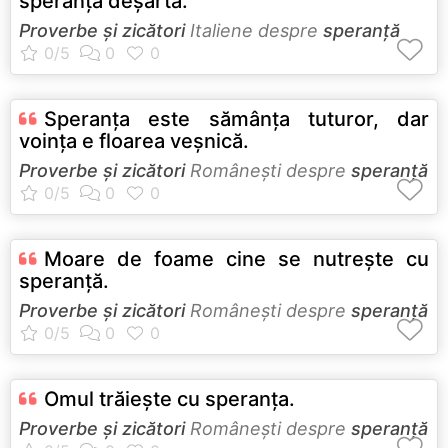
speranţă deşartă.
Proverbe și zicători
Italiene despre
speranță
Speranţa este sămânţa tuturor, dar
voinţa e floarea veşnică.
Proverbe și zicători
Româneşti despre
speranță
Moare de foame cine se nutreşte cu
speranţă.
Proverbe și zicători
Româneşti despre
speranță
Omul trăieşte cu speranţa.
Proverbe și zicători
Româneşti despre
speranță