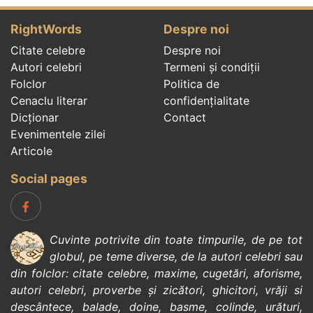
RightWords
Despre noi
Citate celebre
Despre noi
Autori celebri
Termeni și condiții
Folclor
Politica de
Cenaclu literar
confidenţialitate
Dicționar
Contact
Evenimentele zilei
Articole
Social pages
Cuvinte potrivite din toate timpurile, de pe tot
globul, pe teme diverse, de la
autori celebri
sau
din
folclor
:
citate celebre
,
maxime
,
cugetări
,
aforisme
,
autori celebri
,
proverbe și zicători
,
ghicitori
,
vrăji si
descântece
,
balade
,
doine
,
basme
,
colinde
,
urături
,