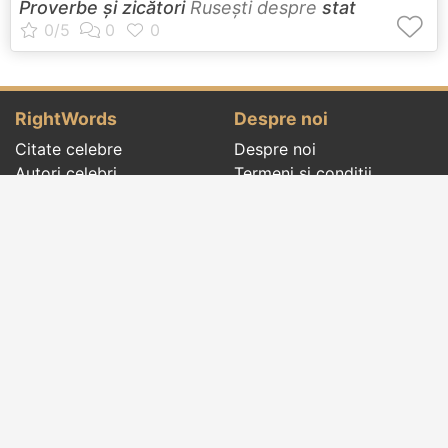
Proverbe și zicători
Ruseşti despre
stat
RightWords
Despre noi
Citate celebre
Despre noi
Autori celebri
Termeni și condiții
Folclor
Politica de
Cenaclu literar
confidenţialitate
Dicționar
Contact
Evenimentele zilei
Articole
Social pages
Cuvinte potrivite din toate timpurile, de pe tot
globul, pe teme diverse, de la
autori celebri
sau