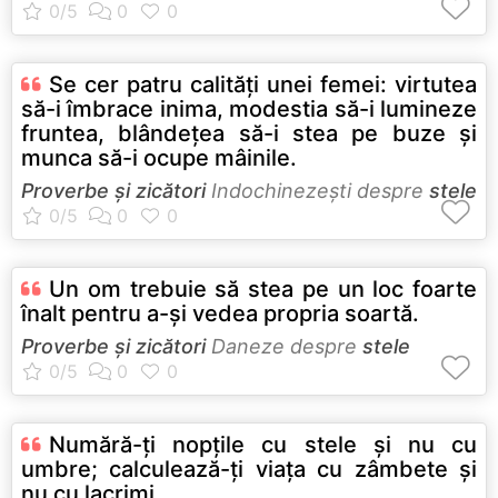
Se cer patru calităţi unei femei: virtutea
să-i îmbrace inima, modestia să-i lumineze
fruntea, blândeţea să-i stea pe buze şi
munca să-i ocupe mâinile.
Proverbe și zicători
Indochinezeşti despre
stele
Un om trebuie să stea pe un loc foarte
înalt pentru a-şi vedea propria soartă.
Proverbe și zicători
Daneze despre
stele
Numără-ţi nopţile cu stele şi nu cu
umbre; calculează-ţi viaţa cu zâmbete şi
nu cu lacrimi.