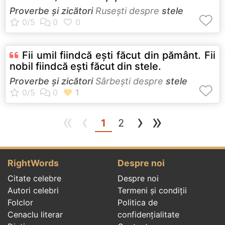
Proverbe și zicători
Ruseşti despre
stele
Fii umil fiindcă eşti făcut din pământ. Fii
nobil fiindcă eşti făcut din stele.
Proverbe și zicători
Sârbeşti despre
stele
«
‹
›
»
(current)
1
2
RightWords
Despre noi
Citate celebre
Despre noi
Autori celebri
Termeni și condiții
Folclor
Politica de
Cenaclu literar
confidenţialitate