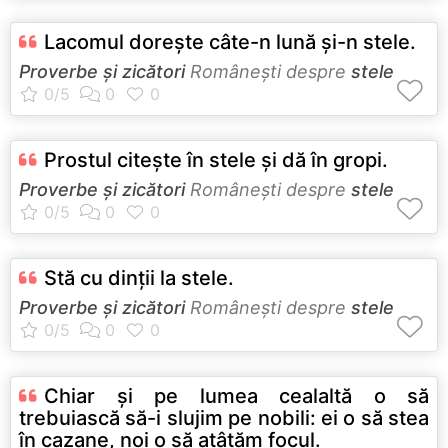
Lacomul doreşte câte-n lună şi-n stele.
Proverbe și zicători
Româneşti despre
stele
Prostul citeşte în stele şi dă în gropi.
Proverbe și zicători
Româneşti despre
stele
Stă cu dinţii la stele.
Proverbe și zicători
Româneşti despre
stele
Chiar şi pe lumea cealaltă o să
trebuiască să-i slujim pe nobili: ei o să stea
în cazane, noi o să aţâţăm focul.