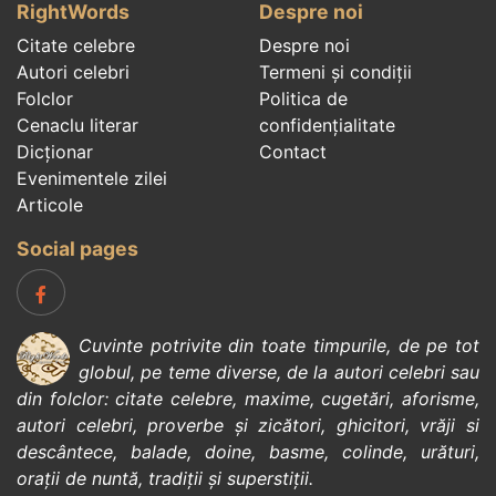
RightWords
Despre noi
Citate celebre
Despre noi
Autori celebri
Termeni și condiții
Folclor
Politica de
Cenaclu literar
confidenţialitate
Dicționar
Contact
Evenimentele zilei
Articole
Social pages
Cuvinte potrivite din toate timpurile, de pe tot
globul, pe teme diverse, de la
autori celebri
sau
din
folclor
:
citate celebre
,
maxime
,
cugetări
,
aforisme
,
autori celebri
,
proverbe și zicători
,
ghicitori
,
vrăji si
descântece
,
balade
,
doine
,
basme
,
colinde
,
urături
,
orații de nuntă
,
tradiții și superstiții
.