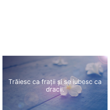
Trăiesc ca fraţii şi se iubesc ca
dracii.