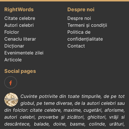
RightWords
Despre noi
Citate celebre
Despre noi
Autori celebri
Termeni și condiții
Folclor
Politica de
Cenaclu literar
confidenţialitate
Dicționar
Contact
Evenimentele zilei
Articole
Social pages
Cuvinte potrivite din toate timpurile, de pe tot
globul, pe teme diverse, de la
autori celebri
sau
din
folclor
:
citate celebre
,
maxime
,
cugetări
,
aforisme
,
autori celebri
,
proverbe și zicători
,
ghicitori
,
vrăji si
descântece
,
balade
,
doine
,
basme
,
colinde
,
urături
,