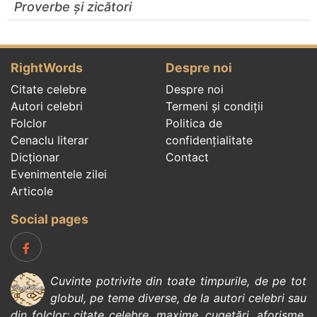
Proverbe și zicători
RightWords
Despre noi
Citate celebre
Despre noi
Autori celebri
Termeni și condiții
Folclor
Politica de
Cenaclu literar
confidenţialitate
Dicționar
Contact
Evenimentele zilei
Articole
Social pages
Cuvinte potrivite din toate timpurile, de pe tot
globul, pe teme diverse, de la
autori celebri
sau
din
folclor
:
citate celebre
,
maxime
,
cugetări
,
aforisme
,