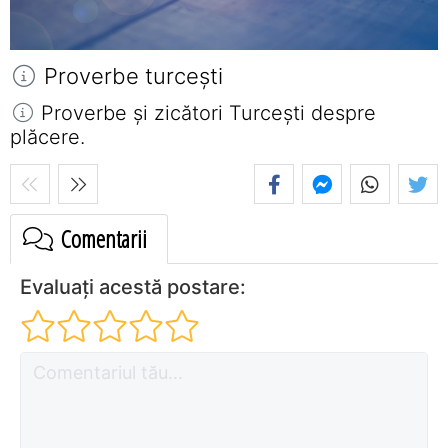
Proverbe turceşti
Proverbe și zicători Turceşti despre
plăcere.
Comentarii
Evaluați acestă postare: