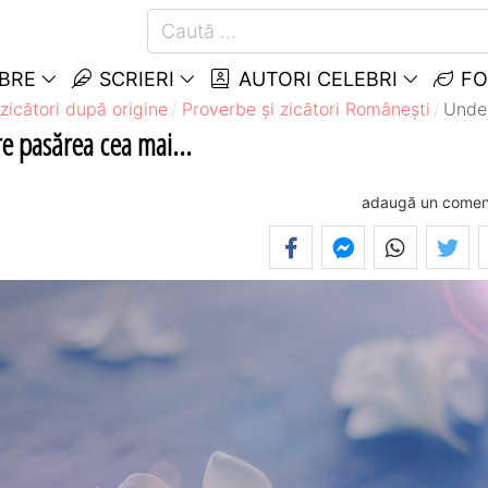
EBRE
SCRIERI
AUTORI CELEBRI
FO
zicători după origine
Proverbe și zicători Româneşti
Unde 
e pasărea cea mai...
adaugă un comen