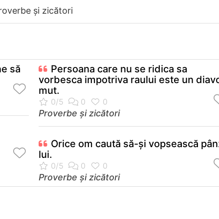
roverbe și zicători
ne să
Persoana care nu se ridica sa
vorbesca impotriva raului este un diav
mut.
Proverbe și zicători
Orice om caută să-şi vopsească pân
lui.
Proverbe și zicători