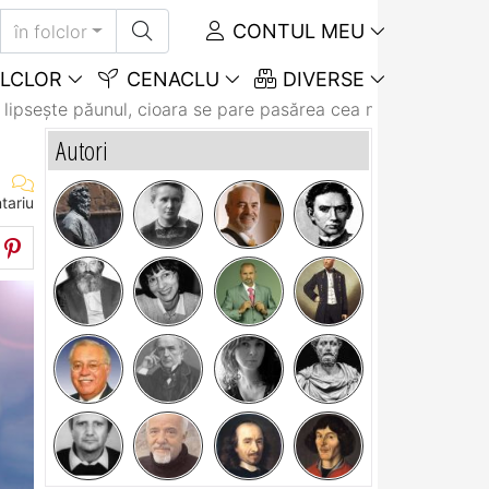
CONTUL MEU
în folclor
LCLOR
CENACLU
DIVERSE
lipseşte păunul, cioara se pare pasărea cea mai...
Autori
tariu