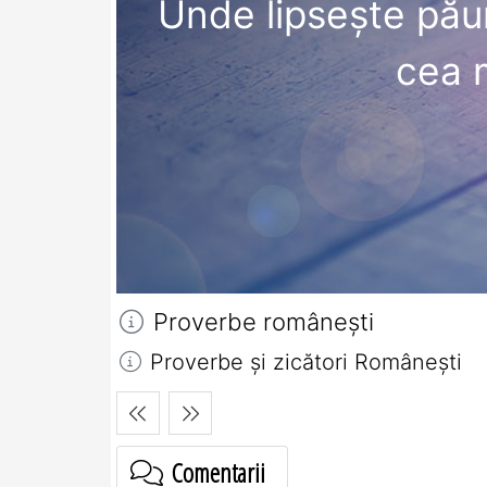
Unde lipseşte pău
cea 
Proverbe româneşti
Proverbe și zicători Româneşti
Comentarii