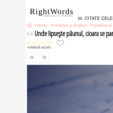
RightWords
TIMELESS WORDS
CITATE CEL
Folclor
Proverbe și zicători
Proverbe și 
Unde lipseşte păunul, cioara se par
votează acum