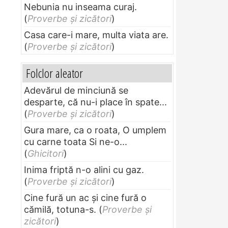
Nebunia nu inseama curaj.
(
Proverbe și zicători
)
Casa care-i mare, multa viata are.
(
Proverbe și zicători
)
Folclor aleator
Adevărul de minciună se
desparte, că nu-i place în spate...
(
Proverbe și zicători
)
Gura mare, ca o roata, O umplem
cu carne toata Si ne-o...
(
Ghicitori
)
Inima friptă n-o alini cu gaz.
(
Proverbe și zicători
)
Cine fură un ac şi cine fură o
cămilă, totuna-s.
(
Proverbe și
zicători
)