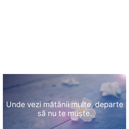
Unde vezi mătănii multe, departe
să nu te muşte.