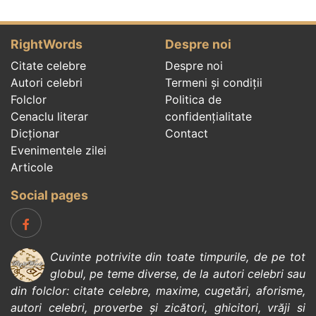
RightWords
Despre noi
Citate celebre
Despre noi
Autori celebri
Termeni și condiții
Folclor
Politica de
Cenaclu literar
confidenţialitate
Dicționar
Contact
Evenimentele zilei
Articole
Social pages
Cuvinte potrivite din toate timpurile, de pe tot
globul, pe teme diverse, de la
autori celebri
sau
din
folclor
:
citate celebre
,
maxime
,
cugetări
,
aforisme
,
autori celebri
,
proverbe și zicători
,
ghicitori
,
vrăji si