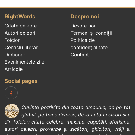
RightWords
Despre noi
Citate celebre
Despre noi
Autori celebri
Termeni și condiții
Folclor
Politica de
Cenaclu literar
confidenţialitate
Dicționar
Contact
Evenimentele zilei
Articole
Social pages
Cuvinte potrivite din toate timpurile, de pe tot
globul, pe teme diverse, de la
autori celebri
sau
din
folclor
:
citate celebre
,
maxime
,
cugetări
,
aforisme
,
autori celebri
,
proverbe și zicători
,
ghicitori
,
vrăji si