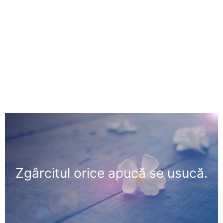
Zgârcitul orice apucă se usucă.