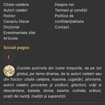
Citate celebre
Despre noi
Autori celebri
Termeni și condiții
Folclor
Politica de
Cenaclu literar
confidenţialitate
Dicționar
Contact
Evenimentele zilei
Articole
Social pages
Cuvinte potrivite din toate timpurile, de pe tot
globul, pe teme diverse, de la
autori celebri
sau
din
folclor
:
citate celebre
,
maxime
,
cugetări
,
aforisme
,
autori celebri
,
proverbe și zicători
,
ghicitori
,
vrăji si
descântece
,
balade
,
doine
,
basme
,
colinde
,
urături
,
orații de nuntă
,
tradiții și superstiții
.