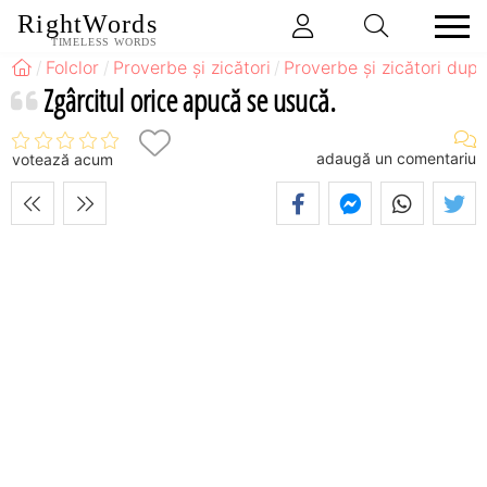
RightWords
TIMELESS WORDS
Folclor
Proverbe și zicători
Proverbe și zicători după
Zgârcitul orice apucă se usucă.
adaugă un comentariu
votează acum