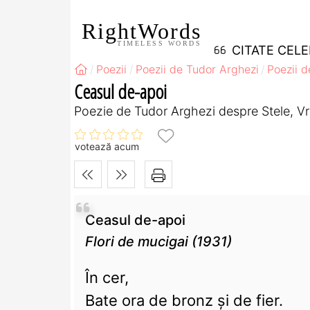
RightWords
TIMELESS WORDS
CITATE CEL
Poezii
Poezii de Tudor Arghezi
Poezii d
Ceasul de-apoi
Poezie de Tudor Arghezi despre Stele, Vr
votează acum
Ceasul de-apoi
Flori de mucigai (1931)
În cer,
Bate ora de bronz şi de fier.