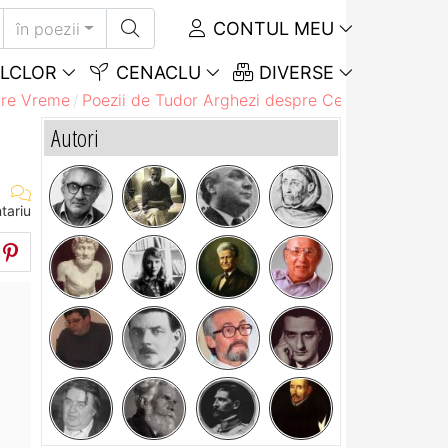
CONTUL MEU
în poezii
LCLOR
CENACLU
DIVERSE
pre Vreme
Poezii de Tudor Arghezi despre Cer
Poezii de T
Autori
tariu