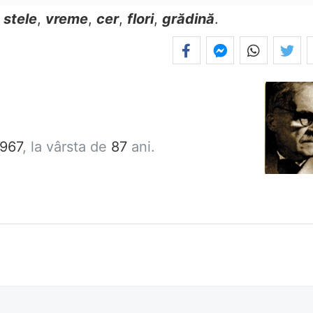
e
stele
,
vreme
,
cer
,
flori
,
grădină
.
1967
, la vârsta de
87
ani.