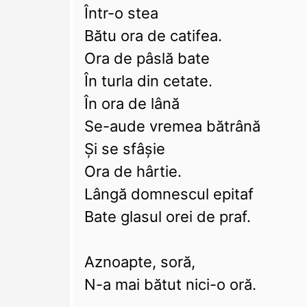
Într-o stea
Bătu ora de catifea.
Ora de pâslă bate
În turla din cetate.
În ora de lână
Se-aude vremea bătrână
Şi se sfâşie
Ora de hârtie.
Lângă domnescul epitaf
Bate glasul orei de praf.
Aznoapte, soră,
N-a mai bătut nici-o oră.