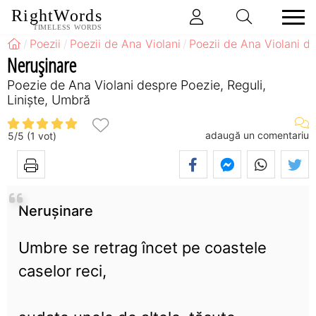
RightWords
TIMELESS WORDS
Poezii
Poezii de Ana Violani
Poezii de Ana Violani d
Nerușinare
Poezie de Ana Violani despre Poezie, Reguli,
Liniște, Umbră
adaugă un comentariu
5
/
5
(
1
vot)
Nerușinare
Umbre se retrag încet pe coastele
caselor reci,