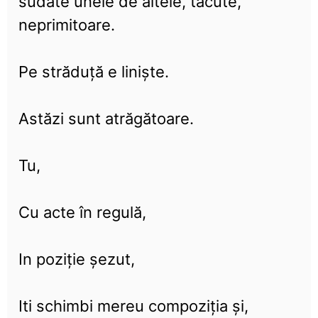
sudate unele de altele, tăcute,
neprimitoare.
Pe străduţă e linişte.
Astăzi sunt atrăgătoare.
Tu,
Cu acte în regulă,
In poziție șezut,
Iti schimbi mereu compoziția și,