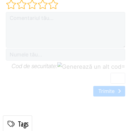
Cod de securitate:
=
Trimite
Tags