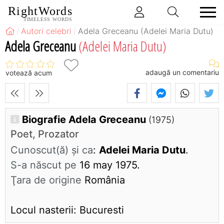
RightWords
TIMELESS WORDS
Autori celebri
Adela Greceanu (Adelei Maria Dutu)
Adela Greceanu
(Adelei Maria Dutu)
adaugă un comentariu
votează acum
Biografie Adela Greceanu
(1975)
Poet, Prozator
Cunoscut(ă) și ca
:
Adelei Maria Dutu
.
S-a născut pe
16 may 1975.
Ţara de origine
România
Locul nasterii: Bucuresti