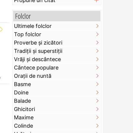
Propune un citat
Folclor
Ultimele folclor
Top folclor
Proverbe și zicători
Tradiții și superstiții
Vrăji și descântece
Cântece populare
Orații de nuntă
e
Basme
Doine
Balade
Ghicitori
Maxime
Colinde