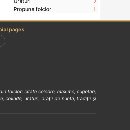
Urături
Propune folclor
cial pages
din
folclor
:
citate celebre
,
maxime
,
cugetări
,
e
,
colinde
,
urături
,
orații de nuntă
,
tradiții și