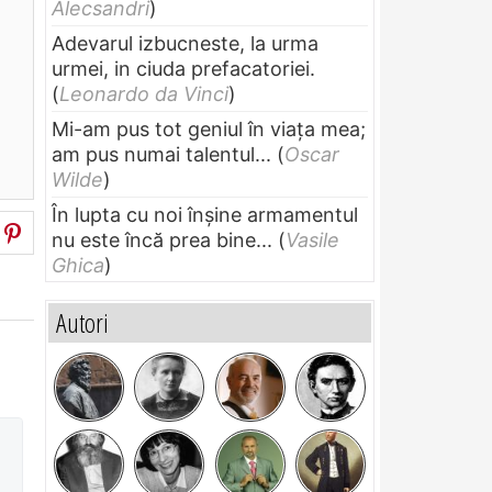
Alecsandri
)
Adevarul izbucneste, la urma
urmei, in ciuda prefacatoriei.
(
Leonardo da Vinci
)
Mi-am pus tot geniul în viața mea;
am pus numai talentul...
(
Oscar
Wilde
)
În lupta cu noi înșine armamentul
nu este încă prea bine...
(
Vasile
Ghica
)
Autori