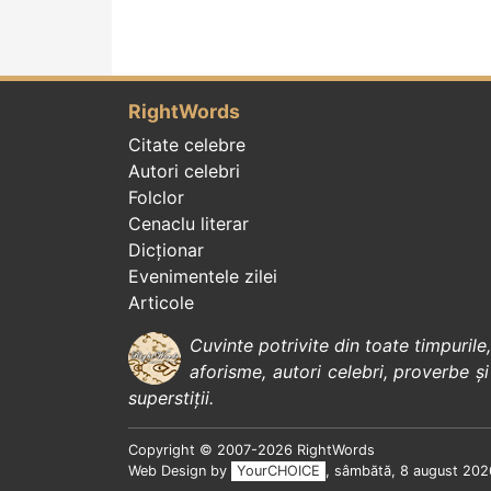
RightWords
Citate celebre
Autori celebri
Folclor
Cenaclu literar
Dicționar
Evenimentele zilei
Articole
Cuvinte potrivite din toate timpurile
aforisme
,
autori celebri
,
proverbe și
superstiții
.
Copyright © 2007-2026 RightWords
Web Design by
YourCHOICE
, sâmbătă, 8 august 202