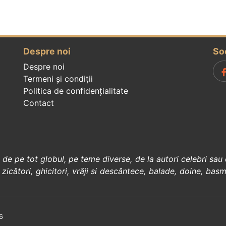
Despre noi
So
Despre noi
Termeni și condiții
Politica de confidenţialitate
Contact
, de pe tot globul, pe teme diverse, de la
autori celebri
sau 
 zicători
,
ghicitori
,
vrăji si descântece
,
balade
,
doine
,
basm
6