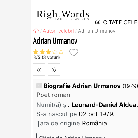
RightWords
TIMELESS WORDS
CITATE CEL
Autori celebri
Adrian Urmanov
Adrian Urmanov
3
/
5
(
3
voturi)
Biografie Adrian Urmanov
(1979
Poet roman
Numit(ă) și
:
Leonard-Daniel Aldea
S-a născut pe
02 oct 1979.
Ţara de origine
România