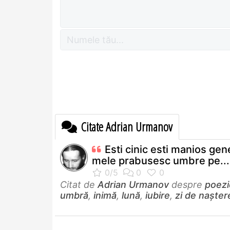
Citate Adrian Urmanov
Esti cinic esti manios gen
mele prabusesc umbre pe...
Citat de
Adrian Urmanov
despre
poezi
umbră
,
inimă
,
lună
,
iubire
,
zi de nașter