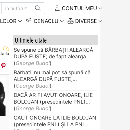
CONTUL MEU
în autori
LCLOR
CENACLU
DIVERSE
Ultimele citate
Se spune că BĂRBAŢII ALEARGĂ
tariu
DUPĂ FUSTE; de fapt aleargă...
(
George Budoi
)
Bărbaţii nu mai pot să spună că
ALEARGĂ DUPĂ FUSTE,...
(
George Budoi
)
DACĂ AR FI AVUT ONOARE, ILIE
BOLOJAN (preşedintele PNL)...
(
George Budoi
)
CAUT ONOARE LA ILIE BOLOJAN
(preşedintele PNL) ŞI LA PNL,...