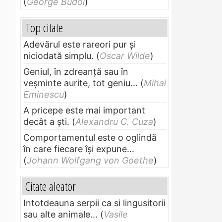
(
George Budoi
)
Top citate
Adevărul este rareori pur și
niciodată simplu.
(
Oscar Wilde
)
Geniul, în zdreanţă sau în
veşminte aurite, tot geniu...
(
Mihai
Eminescu
)
A pricepe este mai important
decât a ști.
(
Alexandru C. Cuza
)
Comportamentul este o oglindă
în care fiecare își expune...
(
Johann Wolfgang von Goethe
)
Citate aleator
Intotdeauna serpii ca si lingusitorii
sau alte animale...
(
Vasile