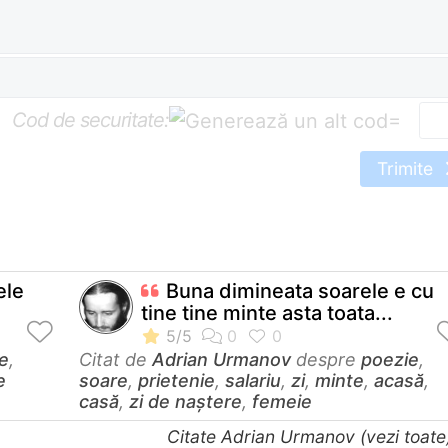
Cod de securitate:
=
Trimite
ele
Buna dimineata soarele e cu
tine tine minte asta toata...
e
,
Citat de
Adrian Urmanov
despre
poezie
,
e
soare
,
prietenie
,
salariu
,
zi
,
minte
,
acasă
,
casă
,
zi de naștere
,
femeie
Citate Adrian Urmanov (vezi toat