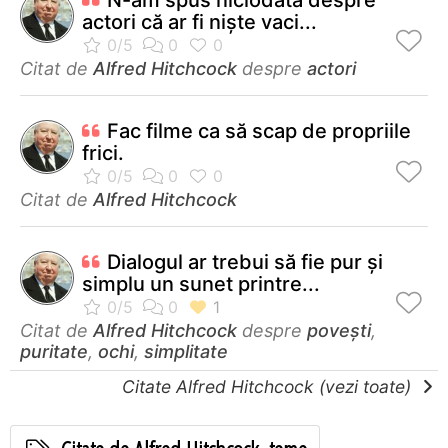
actori că ar fi nişte vaci...
Citat de
Alfred Hitchcock
despre
actori
Fac filme ca să scap de propriile
frici.
Citat de
Alfred Hitchcock
Dialogul ar trebui să fie pur şi
simplu un sunet printre...
Citat de
Alfred Hitchcock
despre
povești
,
puritate
,
ochi
,
simplitate
Citate Alfred Hitchcock (vezi toate)