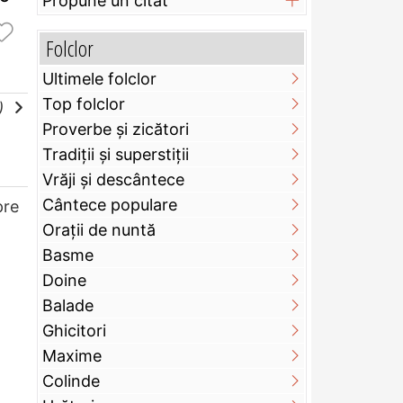
Propune un citat
Folclor
Ultimele folclor
Top folclor
e)
Proverbe și zicători
Tradiții și superstiții
Vrăji și descântece
Cântece populare
pre
Orații de nuntă
Basme
Doine
Balade
Ghicitori
Maxime
Colinde