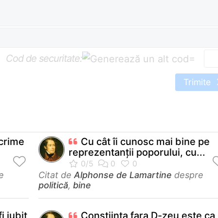
Cod de securitate:
=
Trimite
 crime
Cu cât îi cunosc mai bine pe
reprezentanții poporului, cu...
e
Citat de
Alphonse de Lamartine
despre
politică
,
bine
i iubit
Constiinta fara D-zeu este ca