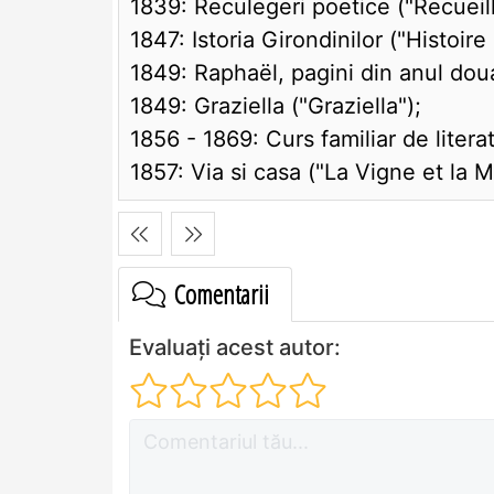
1839: Reculegeri poetice ("Recueil
1847: Istoria Girondinilor ("Histoire
1849: Raphaël, pagini din anul dou
1849: Graziella ("Graziella");
1856 - 1869: Curs familiar de literat
1857: Via si casa ("La Vigne et la M
Comentarii
Evaluați acest autor: