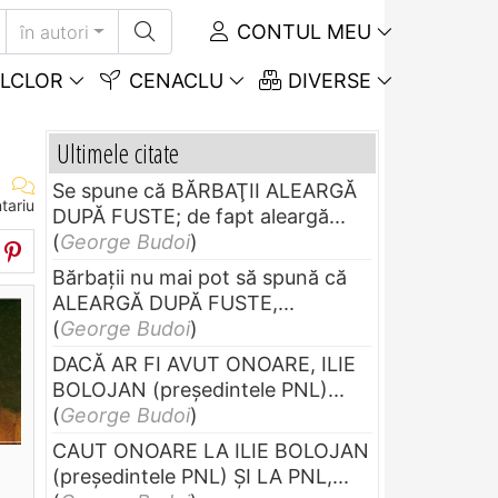
CONTUL MEU
în autori
LCLOR
CENACLU
DIVERSE
Ultimele citate
Se spune că BĂRBAŢII ALEARGĂ
tariu
DUPĂ FUSTE; de fapt aleargă...
(
George Budoi
)
Bărbaţii nu mai pot să spună că
ALEARGĂ DUPĂ FUSTE,...
(
George Budoi
)
DACĂ AR FI AVUT ONOARE, ILIE
BOLOJAN (preşedintele PNL)...
(
George Budoi
)
CAUT ONOARE LA ILIE BOLOJAN
(preşedintele PNL) ŞI LA PNL,...