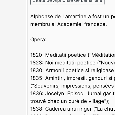
Citate de Alphonse de Lamartine
Alphonse de Lamartine a fost un poet
membru al Academiei franceze.
Opera:
1820: Meditatii poetice ("Méditatio
1823: Noi meditatii poetice ("Nouv
1830: Armonii poetice si religioase
1835: Amintiri, impresii, ganduri si 
("Souvenirs, impressions, pensées
1836: Jocelyn. Episod. Jurnal gasit
trouvé chez un curé de village");
1838: Caderea unui inger ("La chut