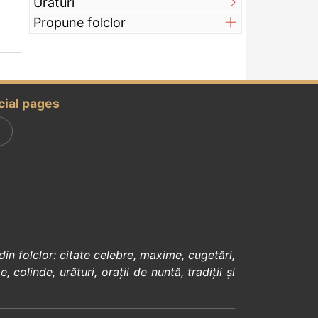
Urături
Propune folclor
cial pages
din
folclor
:
citate celebre
,
maxime
,
cugetări
,
e
,
colinde
,
urături
,
orații de nuntă
,
tradiții și