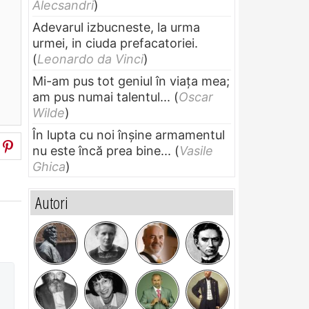
Alecsandri
)
Adevarul izbucneste, la urma
urmei, in ciuda prefacatoriei.
;
(
Leonardo da Vinci
)
Mi-am pus tot geniul în viața mea;
am pus numai talentul...
(
Oscar
Wilde
)
În lupta cu noi înșine armamentul
nu este încă prea bine...
(
Vasile
Ghica
)
Autori