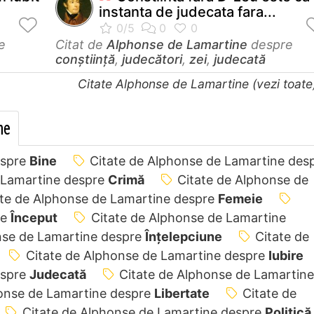
instanta de judecata fara...
e
Citat de
Alphonse de Lamartine
despre
conștiință
,
judecători
,
zei
,
judecată
Citate Alphonse de Lamartine (vezi toat
me
espre
Bine
Citate de Alphonse de Lamartine des
 Lamartine despre
Crimă
Citate de Alphonse de
ate de Alphonse de Lamartine despre
Femeie
re
Început
Citate de Alphonse de Lamartine
nse de Lamartine despre
Înțelepciune
Citate de
Citate de Alphonse de Lamartine despre
Iubire
espre
Judecată
Citate de Alphonse de Lamartine
honse de Lamartine despre
Libertate
Citate de
Citate de Alphonse de Lamartine despre
Politică