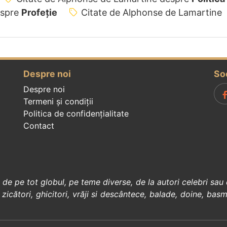
espre
Profeție
Citate de Alphonse de Lamartine
Despre noi
So
Despre noi
Termeni și condiții
Politica de confidenţialitate
Contact
, de pe tot globul, pe teme diverse, de la
autori celebri
sau 
 zicători
,
ghicitori
,
vrăji si descântece
,
balade
,
doine
,
basm