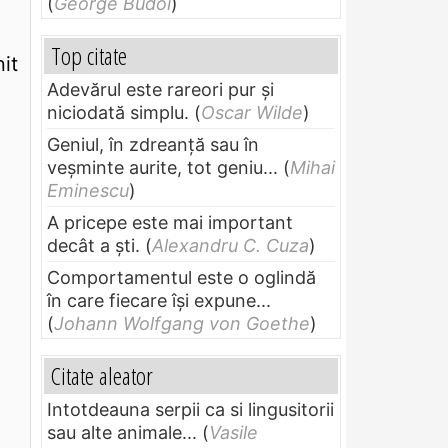
(
George Budoi
)
Top citate
it
Adevărul este rareori pur și
niciodată simplu.
(
Oscar Wilde
)
Geniul, în zdreanţă sau în
veşminte aurite, tot geniu...
(
Mihai
Eminescu
)
A pricepe este mai important
decât a ști.
(
Alexandru C. Cuza
)
Comportamentul este o oglindă
în care fiecare își expune...
(
Johann Wolfgang von Goethe
)
Citate aleator
Intotdeauna serpii ca si lingusitorii
sau alte animale...
(
Vasile