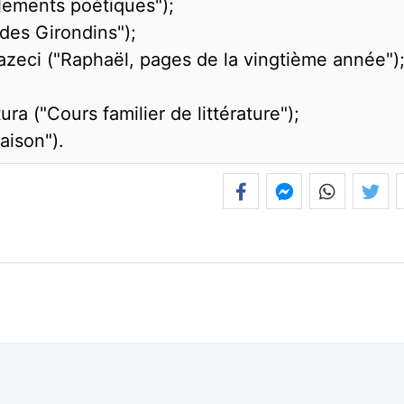
lements poétiques");
 des Girondins");
azeci ("Raphaël, pages de la vingtième année")
ura ("Cours familier de littérature");
aison").