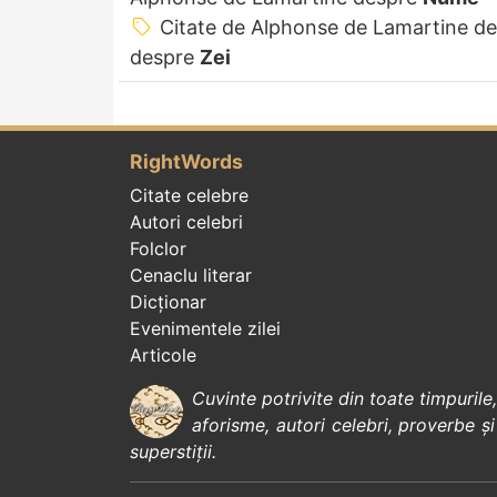
Citate de Alphonse de Lamartine d
despre
Zei
RightWords
Citate celebre
Autori celebri
Folclor
Cenaclu literar
Dicționar
Evenimentele zilei
Articole
Cuvinte potrivite din toate timpurile
aforisme
,
autori celebri
,
proverbe și
superstiții
.