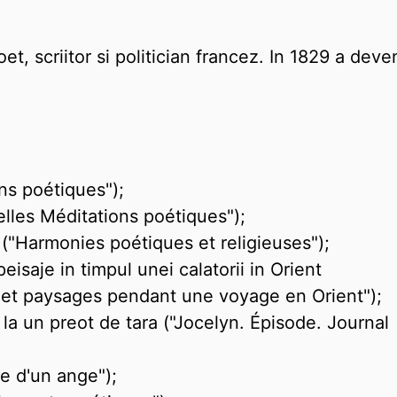
, scriitor si politician francez. In 1829 a deven
ns poétiques");
elles Méditations poétiques");
 ("Harmonies poétiques et religieuses");
peisaje in timpul unei calatorii in Orient
 et paysages pendant une voyage en Orient");
 la un preot de tara ("Jocelyn. Épisode. Journal
e d'un ange");