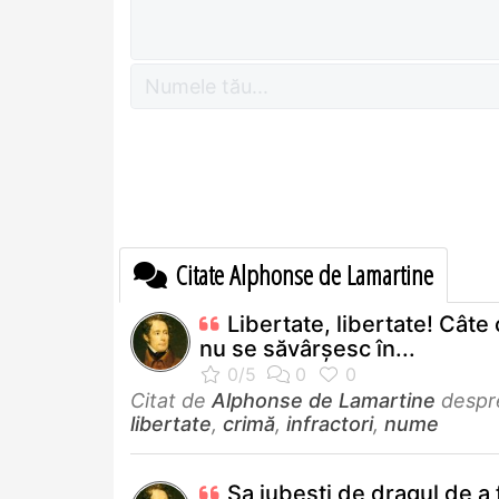
Citate Alphonse de Lamartine
Libertate, libertate! Câte
nu se săvârșesc în...
Citat de
Alphonse de Lamartine
despr
libertate
,
crimă
,
infractori
,
nume
Sa iubești de dragul de a f