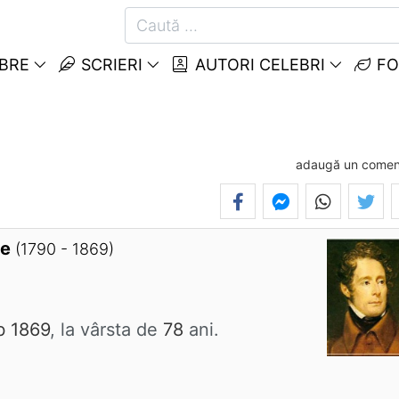
EBRE
SCRIERI
AUTORI CELEBRI
FO
adaugă un comen
ne
(1790 - 1869)
b 1869
, la vârsta de
78
ani.