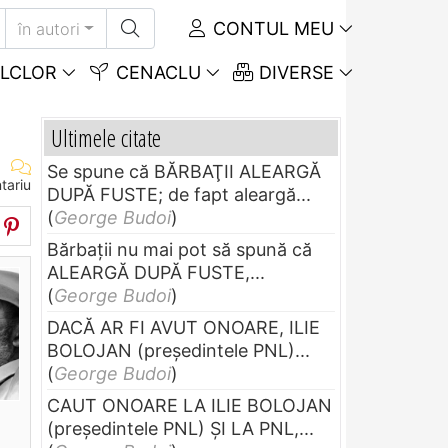
CONTUL MEU
în autori
LCLOR
CENACLU
DIVERSE
Ultimele citate
Se spune că BĂRBAŢII ALEARGĂ
tariu
DUPĂ FUSTE; de fapt aleargă...
(
George Budoi
)
Bărbaţii nu mai pot să spună că
ALEARGĂ DUPĂ FUSTE,...
(
George Budoi
)
DACĂ AR FI AVUT ONOARE, ILIE
BOLOJAN (preşedintele PNL)...
(
George Budoi
)
CAUT ONOARE LA ILIE BOLOJAN
(preşedintele PNL) ŞI LA PNL,...