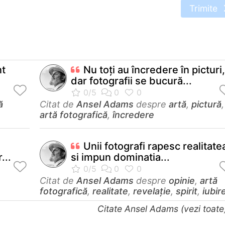
Trimite
nt
Nu toți au încredere în picturi,
dar fotografii se bucură...
ă
Citat de
Ansel Adams
despre
artă
,
pictură
,
artă fotografică
,
încredere
Unii fotografi rapesc realitate
...
si impun dominatia...
Citat de
Ansel Adams
despre
opinie
,
artă
fotografică
,
realitate
,
revelaţie
,
spirit
,
iubir
Citate Ansel Adams (vezi toat