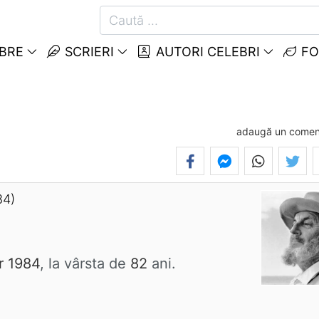
EBRE
SCRIERI
AUTORI CELEBRI
FO
adaugă un comen
84)
r 1984
, la vârsta de
82
ani.