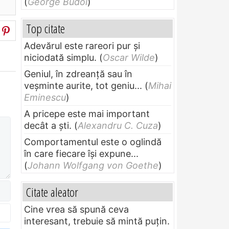
(
George Budoi
)
Top citate
Adevărul este rareori pur și
niciodată simplu.
(
Oscar Wilde
)
Geniul, în zdreanţă sau în
veşminte aurite, tot geniu...
(
Mihai
Eminescu
)
A pricepe este mai important
decât a ști.
(
Alexandru C. Cuza
)
Comportamentul este o oglindă
în care fiecare își expune...
(
Johann Wolfgang von Goethe
)
Citate aleator
Cine vrea să spună ceva
interesant, trebuie să mintă puțin.