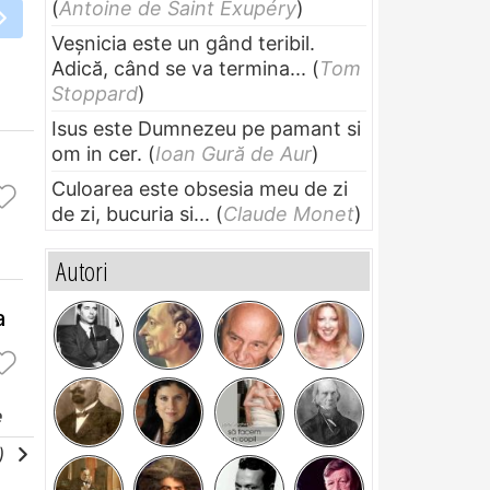
(
Antoine de Saint Exupéry
)
Veșnicia este un gând teribil.
Adică, când se va termina...
(
Tom
Stoppard
)
Isus este Dumnezeu pe pamant si
om in cer.
(
Ioan Gură de Aur
)
Culoarea este obsesia meu de zi
de zi, bucuria si...
(
Claude Monet
)
Autori
a
e
e)