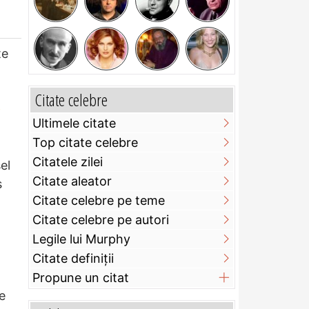
te
Citate celebre
Ultimele citate
Top citate celebre
Citatele zilei
el
Citate aleator
s
Citate celebre pe teme
Citate celebre pe autori
Legile lui Murphy
Citate definiţii
Propune un citat
e