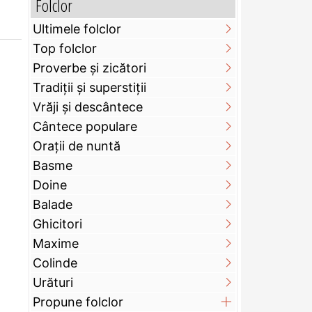
Folclor
Ultimele folclor
Top folclor
Proverbe și zicători
Tradiții și superstiții
Vrăji și descântece
Cântece populare
Orații de nuntă
Basme
Doine
Balade
Ghicitori
Maxime
Colinde
Urături
Propune folclor