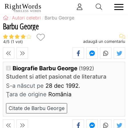
RightWords
TIMELESS WORDS
Autori celebri
Barbu George
Barbu George
adaugă un comentariu
4
/
5
(
1
vot)
Biografie Barbu George
(1992)
Student si atlet pasionat de literatura
S-a născut pe
28 dec 1992.
Ţara de origine
România
Citate de Barbu George