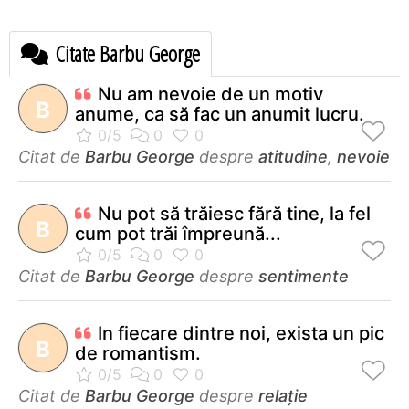
Citate Barbu George
Nu am nevoie de un motiv
B
anume, ca să fac un anumit lucru.
Citat de
Barbu George
despre
atitudine
,
nevoie
Nu pot să trăiesc fără tine, la fel
B
cum pot trăi împreună...
Citat de
Barbu George
despre
sentimente
In fiecare dintre noi, exista un pic
B
de romantism.
Citat de
Barbu George
despre
relație