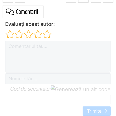
Comentarii
Evaluați acest autor:
Cod de securitate:
=
Trimite