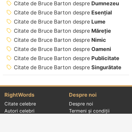
Citate de Bruce Barton despre
Dumnezeu
Citate de Bruce Barton despre
Esențial
Citate de Bruce Barton despre
Lume
Citate de Bruce Barton despre
Măreție
Citate de Bruce Barton despre
Nimic
Citate de Bruce Barton despre
Oameni
Citate de Bruce Barton despre
Publicitate
Citate de Bruce Barton despre
Singurătate
RightWords
Despre noi
Citate celebre
Despre noi
Autori celebri
Termeni și condiții
Folclor
Politica de
Cenaclu literar
confidenţialitate
Dicționar
Contact