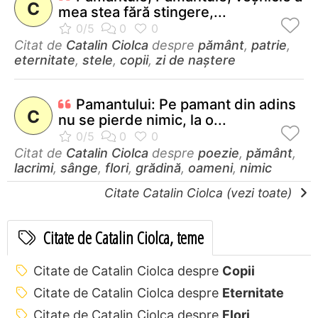
C
mea stea fără stingere,...
Citat de
Catalin Ciolca
despre
pământ
,
patrie
,
eternitate
,
stele
,
copii
,
zi de naștere
Pamantului: Pe pamant din adins
C
nu se pierde nimic, la o...
Citat de
Catalin Ciolca
despre
poezie
,
pământ
,
lacrimi
,
sânge
,
flori
,
grădină
,
oameni
,
nimic
Citate Catalin Ciolca (vezi toate)
Citate de Catalin Ciolca, teme
Citate de Catalin Ciolca despre
Copii
Citate de Catalin Ciolca despre
Eternitate
Citate de Catalin Ciolca despre
Flori