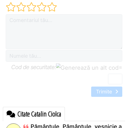
Cod de securitate:
=
Trimite
Citate Catalin Ciolca
Pământule, Pământule, veșnicie a