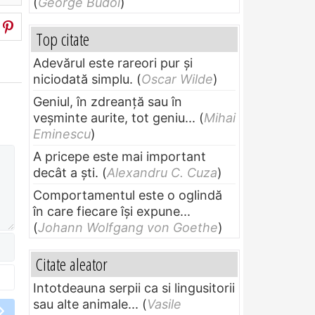
(
George Budoi
)
Top citate
Adevărul este rareori pur și
niciodată simplu.
(
Oscar Wilde
)
Geniul, în zdreanţă sau în
veşminte aurite, tot geniu...
(
Mihai
Eminescu
)
A pricepe este mai important
decât a ști.
(
Alexandru C. Cuza
)
Comportamentul este o oglindă
în care fiecare își expune...
(
Johann Wolfgang von Goethe
)
Citate aleator
Intotdeauna serpii ca si lingusitorii
sau alte animale...
(
Vasile