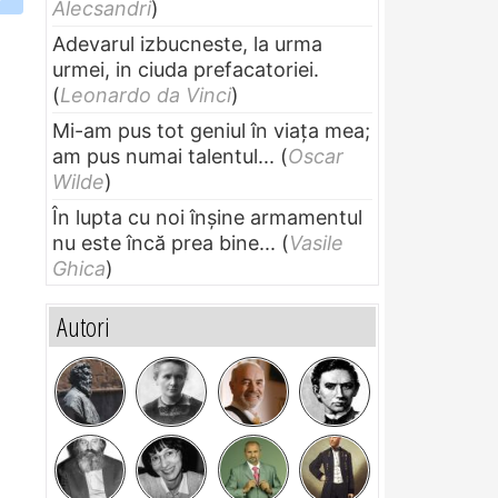
Alecsandri
)
Adevarul izbucneste, la urma
urmei, in ciuda prefacatoriei.
(
Leonardo da Vinci
)
Mi-am pus tot geniul în viața mea;
am pus numai talentul...
(
Oscar
Wilde
)
În lupta cu noi înșine armamentul
nu este încă prea bine...
(
Vasile
Ghica
)
Autori