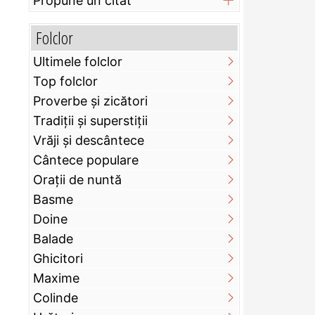
Propune un citat
Folclor
Ultimele folclor
Top folclor
Proverbe și zicători
Tradiții și superstiții
Vrăji și descântece
Cântece populare
Orații de nuntă
Basme
Doine
Balade
Ghicitori
Maxime
Colinde