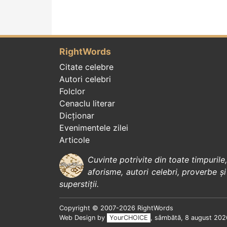
RightWords
Citate celebre
Autori celebri
Folclor
Cenaclu literar
Dicționar
Evenimentele zilei
Articole
Cuvinte potrivite din toate timpurile
aforisme
,
autori celebri
,
proverbe și
superstiții
.
Copyright © 2007-2026 RightWords
Web Design by
YourCHOICE
, sâmbătă, 8 august 202