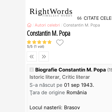
RightWords
TIMELESS WORDS
CITATE CEL
Autori celebri
Constantin M. Popa
Constantin M. Popa
5
/
5
(
1
vot)
Biografie Constantin M. Popa
(1
Istoric literar, Critic literar
S-a născut pe
01 sep 1943.
Ţara de origine
România
Locul nasterii: Brasov