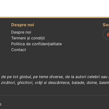
Despre noi
So
Despre noi
Termeni și condiții
Politica de confidenţialitate
Contact
, de pe tot globul, pe teme diverse, de la
autori celebri
sau 
 zicători
,
ghicitori
,
vrăji si descântece
,
balade
,
doine
,
basm
6