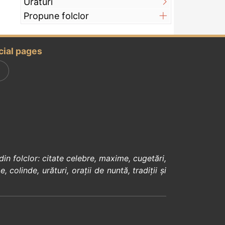
Urături
Propune folclor
cial pages
din
folclor
:
citate celebre
,
maxime
,
cugetări
,
e
,
colinde
,
urături
,
orații de nuntă
,
tradiții și