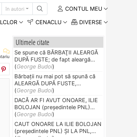
CONTUL MEU
în autori
LCLOR
CENACLU
DIVERSE
Ultimele citate
Se spune că BĂRBAŢII ALEARGĂ
tariu
DUPĂ FUSTE; de fapt aleargă...
(
George Budoi
)
Bărbaţii nu mai pot să spună că
ALEARGĂ DUPĂ FUSTE,...
(
George Budoi
)
DACĂ AR FI AVUT ONOARE, ILIE
BOLOJAN (preşedintele PNL)...
(
George Budoi
)
CAUT ONOARE LA ILIE BOLOJAN
(preşedintele PNL) ŞI LA PNL,...