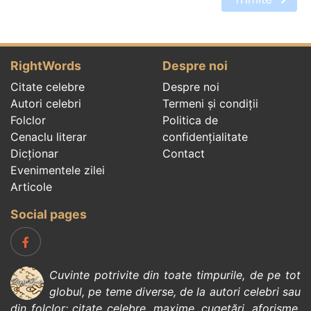
RightWords
Despre noi
Citate celebre
Despre noi
Autori celebri
Termeni și condiții
Folclor
Politica de
Cenaclu literar
confidenţialitate
Dicționar
Contact
Evenimentele zilei
Articole
Social pages
Cuvinte potrivite din toate timpurile, de pe tot
globul, pe teme diverse, de la
autori celebri
sau
din
folclor
:
citate celebre
,
maxime
,
cugetări
,
aforisme
,