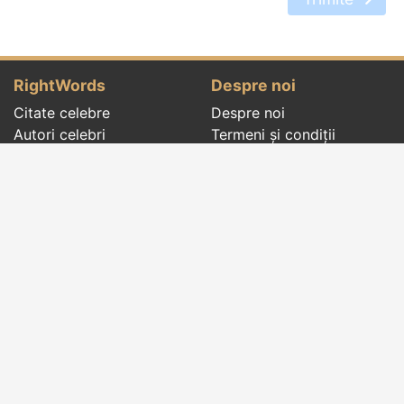
RightWords
Despre noi
Citate celebre
Despre noi
Autori celebri
Termeni și condiții
Folclor
Politica de
Cenaclu literar
confidenţialitate
Dicționar
Contact
Evenimentele zilei
Articole
Social pages
Cuvinte potrivite din toate timpurile, de pe tot
globul, pe teme diverse, de la
autori celebri
sau
din
folclor
:
citate celebre
,
maxime
,
cugetări
,
aforisme
,