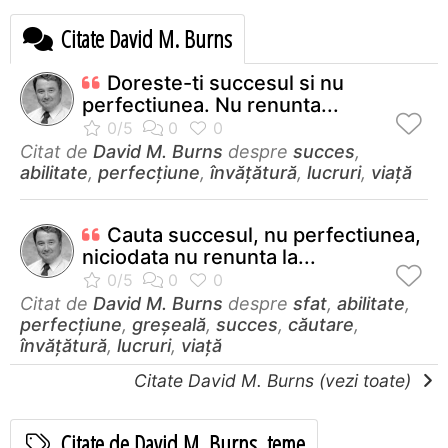
Citate David M. Burns
Doreste-ti succesul si nu
perfectiunea. Nu renunta...
Citat de
David M. Burns
despre
succes
,
abilitate
,
perfecţiune
,
învățătură
,
lucruri
,
viață
Cauta succesul, nu perfectiunea,
niciodata nu renunta la...
Citat de
David M. Burns
despre
sfat
,
abilitate
,
perfecţiune
,
greșeală
,
succes
,
căutare
,
învățătură
,
lucruri
,
viață
Citate David M. Burns (vezi toate)
Citate de David M. Burns, teme