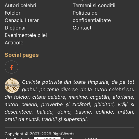
Autori celebri
Termeni și condiții
Folclor
Politica de
Cenaclu literar
confidenţialitate
Dicționar
Contact
Evenimentele zilei
Articole
Social pages
Cuvinte potrivite din toate timpurile, de pe tot
globul, pe teme diverse, de la
autori celebri
sau
din
folclor
:
citate celebre
,
maxime
,
cugetări
,
aforisme
,
autori celebri
,
proverbe și zicători
,
ghicitori
,
vrăji si
descântece
,
balade
,
doine
,
basme
,
colinde
,
urături
,
orații de nuntă
,
tradiții și superstiții
.
Copyright © 2007-2026 RightWords