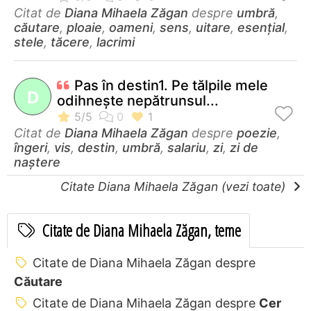
Citat de
Diana Mihaela Zăgan
despre
umbră
,
căutare
,
ploaie
,
oameni
,
sens
,
uitare
,
esențial
,
stele
,
tăcere
,
lacrimi
Pas în destin1. Pe tălpile mele
D
odihneşte nepătrunsul...
Citat de
Diana Mihaela Zăgan
despre
poezie
,
îngeri
,
vis
,
destin
,
umbră
,
salariu
,
zi
,
zi de
naștere
Citate Diana Mihaela Zăgan (vezi toate)
Citate de Diana Mihaela Zăgan, teme
Citate de Diana Mihaela Zăgan despre
Căutare
Citate de Diana Mihaela Zăgan despre
Cer