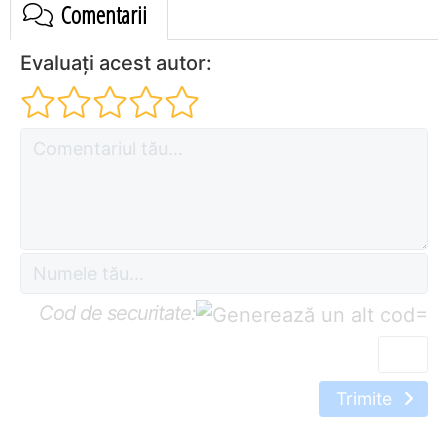
Comentarii
Evaluați acest autor:
Cod de securitate:
=
Trimite