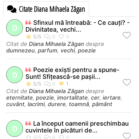
Citate Diana Mihaela Zăgan
Sfinxul mă întreabă: - Ce cauţi? -
D
Divinitatea, vechi...
Citat de
Diana Mihaela Zăgan
despre
dumnezeu
,
parfum
,
vechi
,
poezie
Poezie exişti pentru a spune-
D
Sunt! Sfiţească-se paşii...
Citat de
Diana Mihaela Zăgan
despre
eternitate
,
poezie
,
imortalitate
,
cer
,
iertare
,
cuvânt
,
lacrimi
,
durere
,
toamnă
,
pământ
La început oamenii preschimbau
D
cuvintele în picături de...