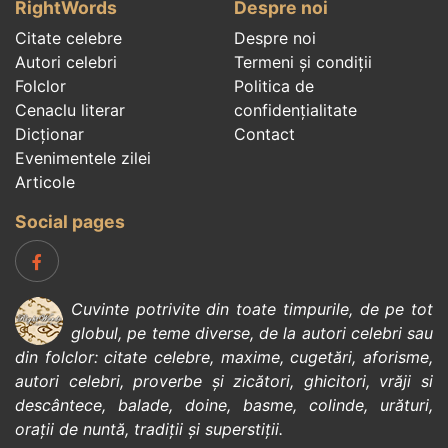
RightWords
Despre noi
Citate celebre
Despre noi
Autori celebri
Termeni și condiții
Folclor
Politica de
Cenaclu literar
confidenţialitate
Dicționar
Contact
Evenimentele zilei
Articole
Social pages
Cuvinte potrivite din toate timpurile, de pe tot
globul, pe teme diverse, de la
autori celebri
sau
din
folclor
:
citate celebre
,
maxime
,
cugetări
,
aforisme
,
autori celebri
,
proverbe și zicători
,
ghicitori
,
vrăji si
descântece
,
balade
,
doine
,
basme
,
colinde
,
urături
,
orații de nuntă
,
tradiții și superstiții
.