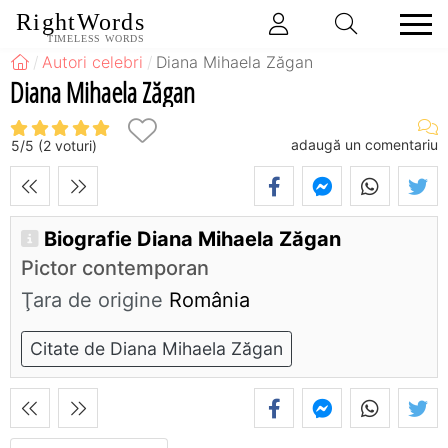
RightWords
TIMELESS WORDS
Autori celebri
Diana Mihaela Zăgan
Diana Mihaela Zăgan
adaugă un comentariu
5
/
5
(
2
voturi)
Biografie Diana Mihaela Zăgan
Pictor contemporan
Ţara de origine
România
Citate de Diana Mihaela Zăgan