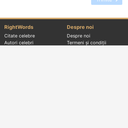
RightWords
Despre noi
Citate celebre
Despre noi
Autori celebri
Termeni și condiții
Folclor
Politica de
Cenaclu literar
confidenţialitate
Dicționar
Contact
Evenimentele zilei
Articole
Social pages
Cuvinte potrivite din toate timpurile, de pe tot
globul, pe teme diverse, de la
autori celebri
sau
din
folclor
:
citate celebre
,
maxime
,
cugetări
,
aforisme
,