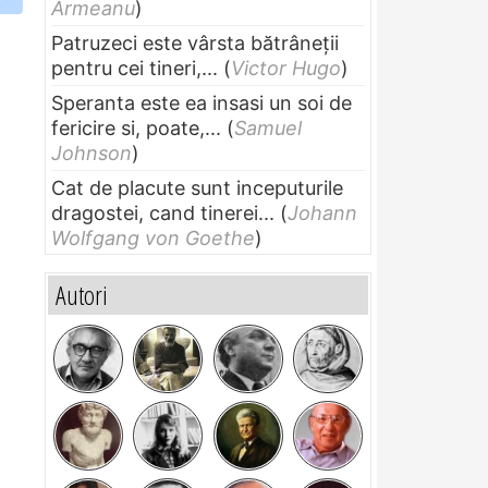
Armeanu
)
Patruzeci este vârsta bătrâneții
pentru cei tineri,...
(
Victor Hugo
)
Speranta este ea insasi un soi de
fericire si, poate,...
(
Samuel
Johnson
)
Cat de placute sunt inceputurile
dragostei, cand tinerei...
(
Johann
Wolfgang von Goethe
)
Autori