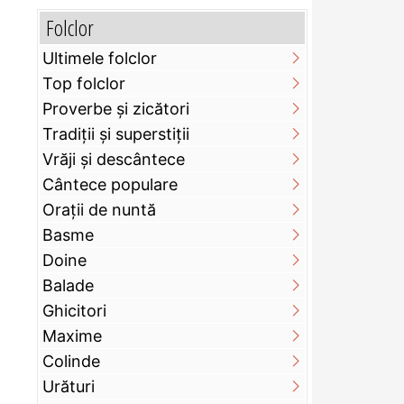
Folclor
Ultimele folclor
Top folclor
Proverbe și zicători
Tradiții și superstiții
Vrăji și descântece
Cântece populare
Orații de nuntă
Basme
Doine
Balade
Ghicitori
Maxime
Colinde
Urături