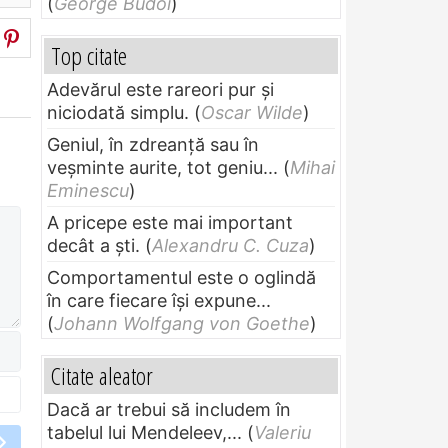
(
George Budoi
)
Top citate
Adevărul este rareori pur și
niciodată simplu.
(
Oscar Wilde
)
Geniul, în zdreanţă sau în
veşminte aurite, tot geniu...
(
Mihai
Eminescu
)
A pricepe este mai important
decât a ști.
(
Alexandru C. Cuza
)
Comportamentul este o oglindă
în care fiecare își expune...
(
Johann Wolfgang von Goethe
)
Citate aleator
Dacă ar trebui să includem în
tabelul lui Mendeleev,...
(
Valeriu