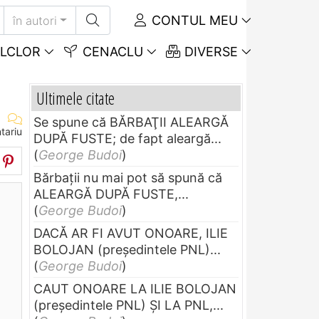
CONTUL MEU
în autori
LCLOR
CENACLU
DIVERSE
Ultimele citate
Se spune că BĂRBAŢII ALEARGĂ
tariu
DUPĂ FUSTE; de fapt aleargă...
(
George Budoi
)
Bărbaţii nu mai pot să spună că
ALEARGĂ DUPĂ FUSTE,...
(
George Budoi
)
DACĂ AR FI AVUT ONOARE, ILIE
BOLOJAN (preşedintele PNL)...
(
George Budoi
)
CAUT ONOARE LA ILIE BOLOJAN
(preşedintele PNL) ŞI LA PNL,...