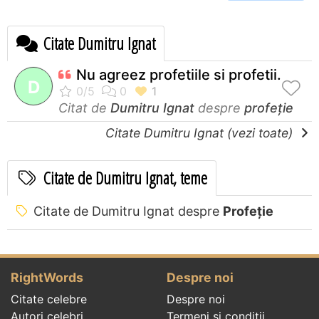
Citate Dumitru Ignat
Nu agreez profetiile si profetii.
D
Citat de
Dumitru Ignat
despre
profeție
Citate Dumitru Ignat (vezi toate)
Citate de Dumitru Ignat, teme
Citate de Dumitru Ignat despre
Profeție
RightWords
Despre noi
Citate celebre
Despre noi
Autori celebri
Termeni și condiții