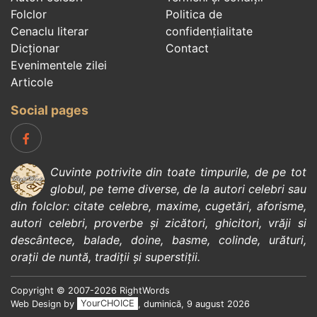
Folclor
Politica de
Cenaclu literar
confidenţialitate
Dicționar
Contact
Evenimentele zilei
Articole
Social pages
Cuvinte potrivite din toate timpurile, de pe tot
globul, pe teme diverse, de la
autori celebri
sau
din
folclor
:
citate celebre
,
maxime
,
cugetări
,
aforisme
,
autori celebri
,
proverbe și zicători
,
ghicitori
,
vrăji si
descântece
,
balade
,
doine
,
basme
,
colinde
,
urături
,
orații de nuntă
,
tradiții și superstiții
.
Copyright © 2007-2026 RightWords
Web Design by
YourCHOICE
, duminică, 9 august 2026