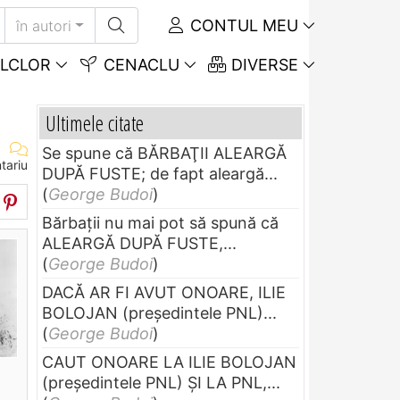
CONTUL MEU
în autori
LCLOR
CENACLU
DIVERSE
Ultimele citate
Se spune că BĂRBAŢII ALEARGĂ
tariu
DUPĂ FUSTE; de fapt aleargă...
(
George Budoi
)
Bărbaţii nu mai pot să spună că
ALEARGĂ DUPĂ FUSTE,...
(
George Budoi
)
DACĂ AR FI AVUT ONOARE, ILIE
BOLOJAN (preşedintele PNL)...
(
George Budoi
)
CAUT ONOARE LA ILIE BOLOJAN
(preşedintele PNL) ŞI LA PNL,...