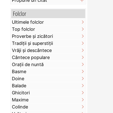
Propune un citat
Folclor
Ultimele folclor
Top folclor
Proverbe și zicători
Tradiții și superstiții
Vrăji și descântece
Cântece populare
Orații de nuntă
Basme
Doine
Balade
Ghicitori
Maxime
Colinde