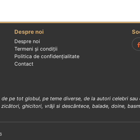
Despre noi
So
Despre noi
Termeni și condiții
Politica de confidenţialitate
Contact
, de pe tot globul, pe teme diverse, de la
autori celebri
sau 
 zicători
,
ghicitori
,
vrăji si descântece
,
balade
,
doine
,
basm
6