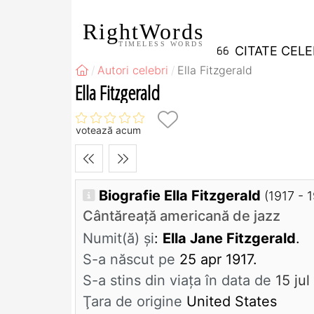
RightWords
TIMELESS WORDS
CITATE CEL
Autori celebri
Ella Fitzgerald
Ella Fitzgerald
votează acum
Biografie Ella Fitzgerald
(1917 - 
Cântăreaţă americană de jazz
Numit(ă) și
:
Ella Jane Fitzgerald
.
S-a născut pe
25 apr 1917.
S-a stins din viaţa în data de
15 jul
Ţara de origine
United States