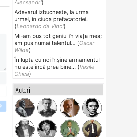
Alecsandri
)
Adevarul izbucneste, la urma
urmei, in ciuda prefacatoriei.
(
Leonardo da Vinci
)
Mi-am pus tot geniul în viața mea;
am pus numai talentul...
(
Oscar
Wilde
)
În lupta cu noi înșine armamentul
nu este încă prea bine...
(
Vasile
Ghica
)
Autori