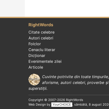
RightWords
Citate celebre
Autori celebri
Folclor
Cenaclu literar
Dicționar
Evenimentele zilei
Articole
Cuvinte potrivite din toate timpurile
aforisme
,
autori celebri
,
proverbe și
superstiții
.
Copyright © 2007-2026 RightWords
Web Design by
YourCHOICE
, sâmbătă, 8 august 202