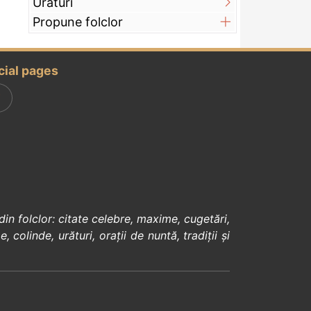
Urături
Propune folclor
cial pages
din
folclor
:
citate celebre
,
maxime
,
cugetări
,
e
,
colinde
,
urături
,
orații de nuntă
,
tradiții și