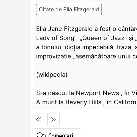
Citate de Ella Fitzgerald
Ella Jane Fitzgerald a fost o cântă
Lady of Song”, „Queen of Jazz” și „
a tonului, dicția impecabilă, fraza,
improvizație „asemănătoare unui corn
(wikipedia)
S-a născut la Newport News , în Vir
A murit la Beverly Hills , în Califor
Comentarii