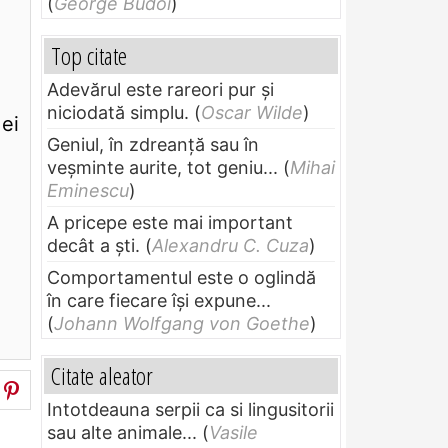
(
George Budoi
)
Top citate
Adevărul este rareori pur și
niciodată simplu.
(
Oscar Wilde
)
 ei
Geniul, în zdreanţă sau în
veşminte aurite, tot geniu...
(
Mihai
Eminescu
)
A pricepe este mai important
decât a ști.
(
Alexandru C. Cuza
)
Comportamentul este o oglindă
în care fiecare își expune...
(
Johann Wolfgang von Goethe
)
Citate aleator
Intotdeauna serpii ca si lingusitorii
sau alte animale...
(
Vasile