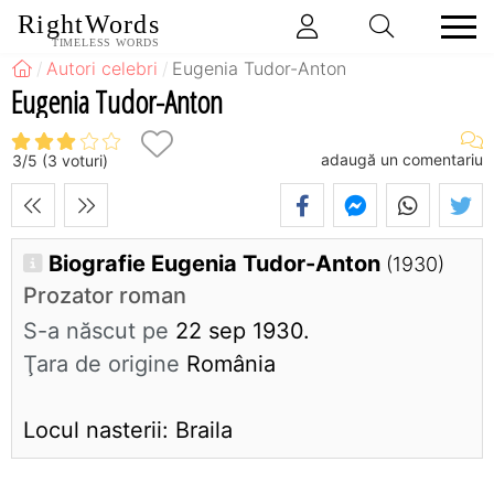
RightWords
TIMELESS WORDS
Autori celebri
Eugenia Tudor-Anton
Eugenia Tudor-Anton
adaugă un comentariu
3
/
5
(
3
voturi)
Biografie Eugenia Tudor-Anton
(1930)
Prozator roman
S-a născut pe
22 sep 1930.
Ţara de origine
România
Locul nasterii: Braila