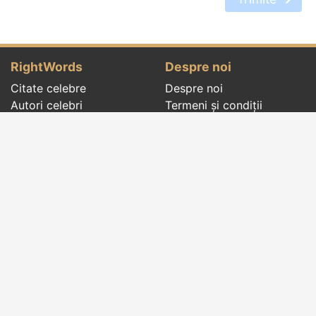
RightWords
Despre noi
Citate celebre
Despre noi
Autori celebri
Termeni și condiții
Folclor
Politica de
Cenaclu literar
confidenţialitate
Dicționar
Contact
Evenimentele zilei
Articole
Social pages
Cuvinte potrivite din toate timpurile, de pe tot
globul, pe teme diverse, de la
autori celebri
sau
din
folclor
:
citate celebre
,
maxime
,
cugetări
,
aforisme
,