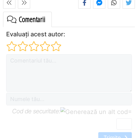
Comentarii
Evaluați acest autor:
Cod de securitate:
=
Trimite