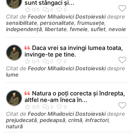
sunt stângaci şi...
Citat de
Feodor Mihailovici Dostoievski
despre
sensibilitate
,
personalitate
,
frumusețe
,
independenţă
,
libertate
,
femeie
,
suflet
,
nevoie
Daca vrei sa invingi lumea toata,
invinge-te pe tine.
Citat de
Feodor Mihailovici Dostoievski
despre
lume
Natura o poţi corecta şi îndrepta,
altfel ne-am îneca în...
Citat de
Feodor Mihailovici Dostoievski
despre
prejudecată
,
pedeapsă
,
crimă
,
infractori
,
natură