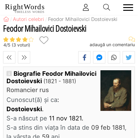
RightWords
TIMELESS WORDS
Autori celebri
Feodor Mihailovici Dostoievski
Feodor Mihailovici Dostoievski
adaugă un comentariu
4
/
5
(
3
voturi)
Biografie Feodor Mihailovici
Dostoievski
(1821 - 1881)
Romancier rus
Cunoscut(ă) și ca
:
Dostoievski
.
S-a născut pe
11 nov 1821.
S-a stins din viaţa în data de
09 feb 1881
,
la vârsta de
59
ani.