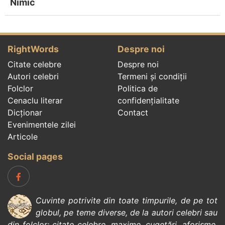
Nimic
RightWords
Despre noi
Citate celebre
Despre noi
Autori celebri
Termeni și condiții
Folclor
Politica de
Cenaclu literar
confidenţialitate
Dicționar
Contact
Evenimentele zilei
Articole
Social pages
Cuvinte potrivite din toate timpurile, de pe tot
globul, pe teme diverse, de la
autori celebri
sau
din
folclor
:
citate celebre
,
maxime
,
cugetări
,
aforisme
,