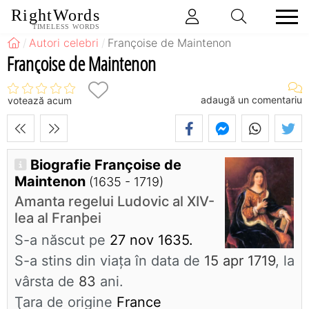
RightWords
TIMELESS WORDS
Autori celebri
Françoise de Maintenon
Françoise de Maintenon
adaugă un comentariu
votează acum
Biografie Françoise de
Maintenon
(1635 - 1719)
Amanta regelui Ludovic al XIV-
lea al Franþei
S-a născut pe
27 nov 1635.
S-a stins din viaţa în data de
15 apr 1719
, la
vârsta de
83
ani.
Ţara de origine
France