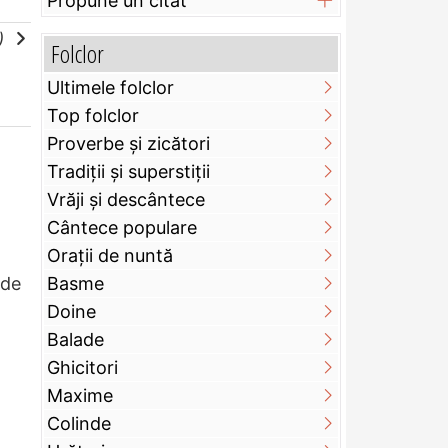
Propune un citat
e)
Folclor
Ultimele folclor
Top folclor
Proverbe și zicători
Tradiții și superstiții
Vrăji și descântece
Cântece populare
Orații de nuntă
 de
Basme
Doine
Balade
Ghicitori
Maxime
Colinde