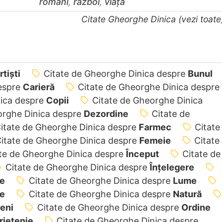
români
,
război
,
viață
Citate Gheorghe Dinica (vezi toat
rtiști
Citate de Gheorghe Dinica despre
Bunul
despre
Carieră
Citate de Gheorghe Dinica despre
nica despre
Copii
Citate de Gheorghe Dinica
orghe Dinica despre
Dezordine
Citate de
itate de Gheorghe Dinica despre
Farmec
Citate
itate de Gheorghe Dinica despre
Femeie
Citate
te de Gheorghe Dinica despre
Început
Citate de
Citate de Gheorghe Dinica despre
Înțelegere
re
Citate de Gheorghe Dinica despre
Lume
e
Citate de Gheorghe Dinica despre
Natură
eni
Citate de Gheorghe Dinica despre
Ordine
rietenie
Citate de Gheorghe Dinica despre