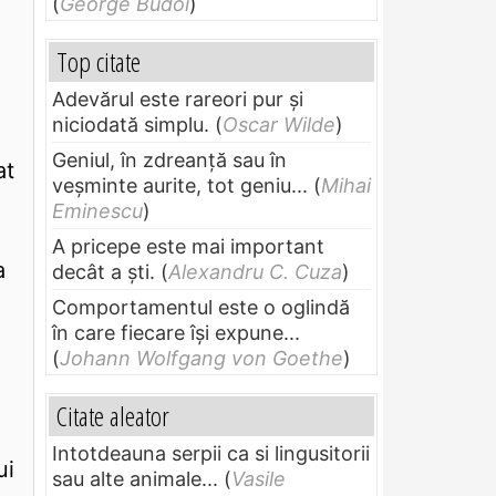
(
George Budoi
)
Top citate
Adevărul este rareori pur și
niciodată simplu.
(
Oscar Wilde
)
Geniul, în zdreanţă sau în
at
veşminte aurite, tot geniu...
(
Mihai
Eminescu
)
A pricepe este mai important
a
decât a ști.
(
Alexandru C. Cuza
)
Comportamentul este o oglindă
în care fiecare își expune...
(
Johann Wolfgang von Goethe
)
Citate aleator
Intotdeauna serpii ca si lingusitorii
ui
sau alte animale...
(
Vasile