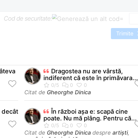
Cod de securitate:
=
Trimite
câteva
Dragostea nu are vârstă,
indiferent că este în primăvara...
Citat de
Gheorghe Dinica
ă decât
În război aşa e: scapă cine
poate. Nu mă plâng. Pentru că...
Citat de
Gheorghe Dinica
despre
artiști
,