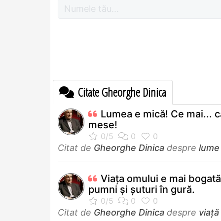
Citate Gheorghe Dinica
Lumea e mică! Ce mai... 
mese!
Citat de
Gheorghe Dinica
despre
lume
Viaţa omului e mai bogat
pumni şi şuturi în gură.
Citat de
Gheorghe Dinica
despre
viață