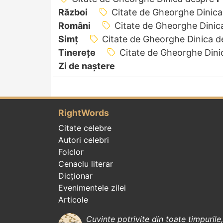
Război
Citate de Gheorghe Dinic
Români
Citate de Gheorghe Dinic
Simț
Citate de Gheorghe Dinica 
Tinerețe
Citate de Gheorghe Din
Zi de naștere
RightWords
Citate celebre
Autori celebri
Folclor
Cenaclu literar
Dicționar
Evenimentele zilei
Articole
Cuvinte potrivite din toate timpurile