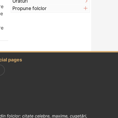
Urături
re
Propune folclor
re
re
cial pages
din
folclor
:
citate celebre
,
maxime
,
cugetări
,