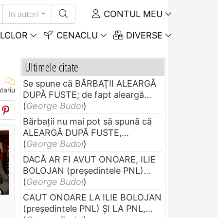
CONTUL MEU
în autori
LCLOR
CENACLU
DIVERSE
Ultimele citate
Se spune că BĂRBAŢII ALEARGĂ
tariu
DUPĂ FUSTE; de fapt aleargă...
(
George Budoi
)
Bărbaţii nu mai pot să spună că
ALEARGĂ DUPĂ FUSTE,...
(
George Budoi
)
DACĂ AR FI AVUT ONOARE, ILIE
BOLOJAN (preşedintele PNL)...
(
George Budoi
)
CAUT ONOARE LA ILIE BOLOJAN
(preşedintele PNL) ŞI LA PNL,...