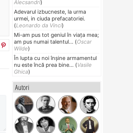
Alecsandri
)
Adevarul izbucneste, la urma
urmei, in ciuda prefacatoriei.
(
Leonardo da Vinci
)
Mi-am pus tot geniul în viața mea;
am pus numai talentul...
(
Oscar
Wilde
)
În lupta cu noi înșine armamentul
nu este încă prea bine...
(
Vasile
Ghica
)
Autori