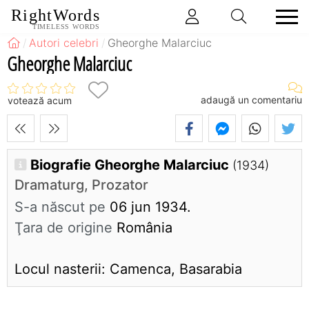
RightWords
TIMELESS WORDS
Autori celebri
Gheorghe Malarciuc
Gheorghe Malarciuc
adaugă un comentariu
votează acum
Biografie Gheorghe Malarciuc
(1934)
Dramaturg, Prozator
S-a născut pe
06 jun 1934.
Ţara de origine
România
Locul nasterii: Camenca, Basarabia