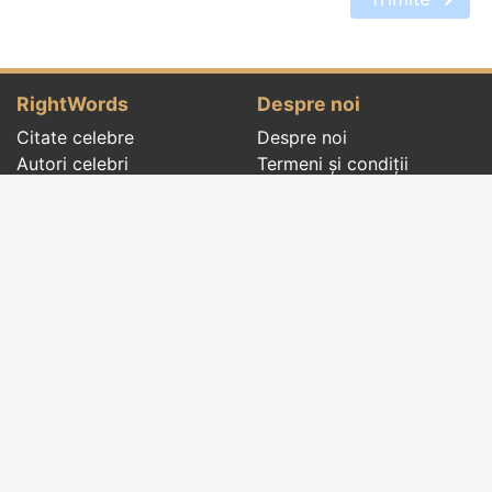
RightWords
Despre noi
Citate celebre
Despre noi
Autori celebri
Termeni și condiții
Folclor
Politica de
Cenaclu literar
confidenţialitate
Dicționar
Contact
Evenimentele zilei
Articole
Social pages
Cuvinte potrivite din toate timpurile, de pe tot
globul, pe teme diverse, de la
autori celebri
sau
din
folclor
:
citate celebre
,
maxime
,
cugetări
,
aforisme
,