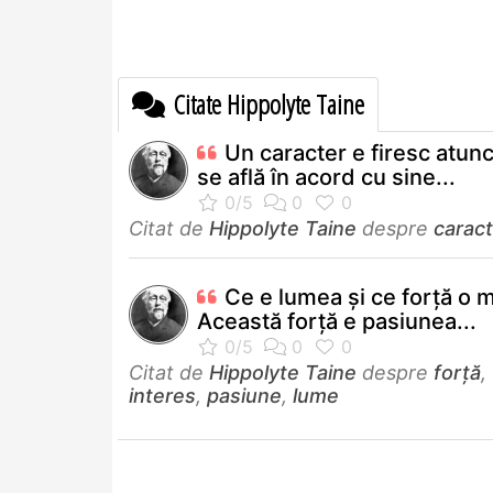
Citate Hippolyte Taine
Un caracter e firesc atun
se află în acord cu sine...
Citat de
Hippolyte Taine
despre
caract
Ce e lumea şi ce forţă o 
Această forţă e pasiunea...
Citat de
Hippolyte Taine
despre
forță
,
interes
,
pasiune
,
lume