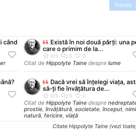
Trimite
ci când
Există în noi două părţi: una p
care o primim de la...
er
Citat de
Hippolyte Taine
despre
lume
mână?
Dacă vrei să înţelegi viaţa, as
să-ţi fie învăţătura de...
Citat de
Hippolyte Taine
despre
nedreptat
prostie
,
învățătură
,
societate
,
început
,
nim
natură
,
fericire
,
viață
Citate Hippolyte Taine (vezi toat