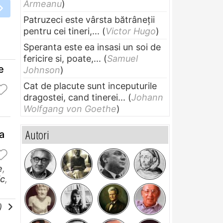
Armeanu
)
Patruzeci este vârsta bătrâneții
pentru cei tineri,...
(
Victor Hugo
)
Speranta este ea insasi un soi de
fericire si, poate,...
(
Samuel
e
Johnson
)
Cat de placute sunt inceputurile
dragostei, cand tinerei...
(
Johann
Wolfgang von Goethe
)
Autori
ta
e
,
ic
,
e)