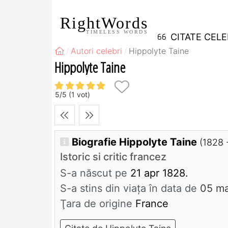
RightWords
TIMELESS WORDS
CITATE CEL
Autori celebri
Hippolyte Taine
Hippolyte Taine
5
/
5
(
1
vot)
Biografie Hippolyte Taine
(1828 
Istoric si critic francez
S-a născut pe
21 apr 1828.
S-a stins din viaţa în data de
05 ma
Ţara de origine
France