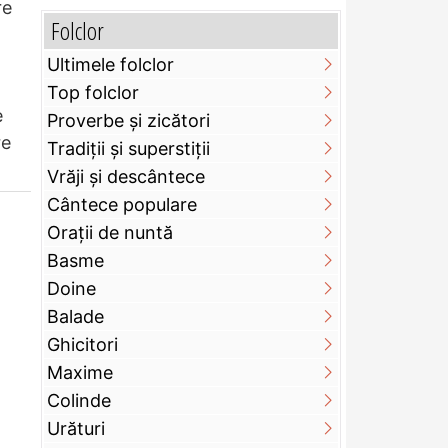
re
Folclor
Ultimele folclor
Top folclor
e
Proverbe și zicători
re
Tradiții și superstiții
Vrăji și descântece
Cântece populare
Orații de nuntă
Basme
Doine
Balade
Ghicitori
Maxime
Colinde
Urături