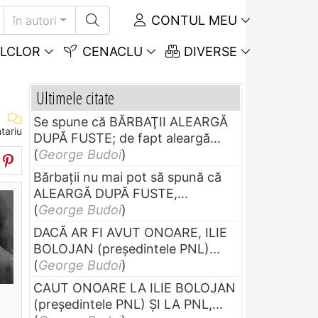
CONTUL MEU
în autori
LCLOR
CENACLU
DIVERSE
Ultimele citate
Se spune că BĂRBAŢII ALEARGĂ
tariu
DUPĂ FUSTE; de fapt aleargă...
(
George Budoi
)
Bărbaţii nu mai pot să spună că
ALEARGĂ DUPĂ FUSTE,...
(
George Budoi
)
DACĂ AR FI AVUT ONOARE, ILIE
BOLOJAN (preşedintele PNL)...
(
George Budoi
)
CAUT ONOARE LA ILIE BOLOJAN
(preşedintele PNL) ŞI LA PNL,...