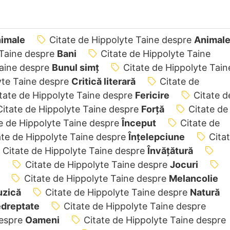
imale
Citate de Hippolyte Taine despre
Animal
 Taine despre
Bani
Citate de Hippolyte Taine
Taine despre
Bunul simț
Citate de Hippolyte Tain
yte Taine despre
Critică literară
Citate de
tate de Hippolyte Taine despre
Fericire
Citate d
Citate de Hippolyte Taine despre
Forță
Citate de
e de Hippolyte Taine despre
Început
Citate de
ate de Hippolyte Taine despre
Înțelepciune
Cita
Citate de Hippolyte Taine despre
Învățătură
e
Citate de Hippolyte Taine despre
Jocuri
Citate de Hippolyte Taine despre
Melancolie
zică
Citate de Hippolyte Taine despre
Natură
dreptate
Citate de Hippolyte Taine despre
despre
Oameni
Citate de Hippolyte Taine despre