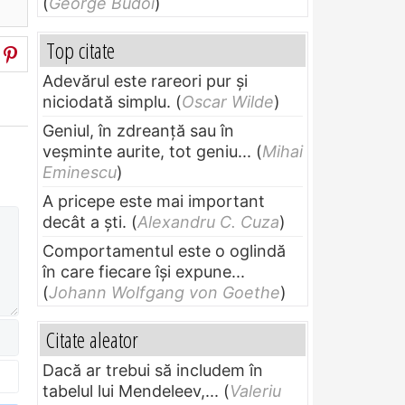
(
George Budoi
)
Top citate
Adevărul este rareori pur și
niciodată simplu.
(
Oscar Wilde
)
Geniul, în zdreanţă sau în
veşminte aurite, tot geniu...
(
Mihai
Eminescu
)
A pricepe este mai important
decât a ști.
(
Alexandru C. Cuza
)
Comportamentul este o oglindă
în care fiecare își expune...
(
Johann Wolfgang von Goethe
)
Citate aleator
Dacă ar trebui să includem în
tabelul lui Mendeleev,...
(
Valeriu