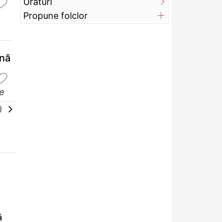
Urături
Propune folclor
mnă
re
e)
ă