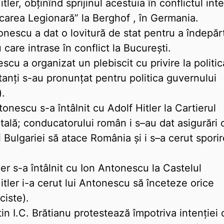
ler, obţinînd sprijinul acestuia în conflictul int
şcarea Legionară” la Berghof , în Germania.
onescu a dat o lovitură de stat pentru a îndepăr
care intrase în conflict la Bucureşti.
cu a organizat un plebiscit cu privire la politic
tanţi s-au pronunţat pentru politica guvernului
).
onescu s-a întâlnit cu Adolf Hitler la Cartierul
ntală; conducatorului român i s–au dat asigurări 
Bulgariei să atace România şi i s–a cerut spori
ler s-a întâlnit cu Ion Antonescu la Castelul
itler i-a cerut lui Antonescu să înceteze orice
ciste).
in I.C. Brătianu protestează împotriva intenţiei 