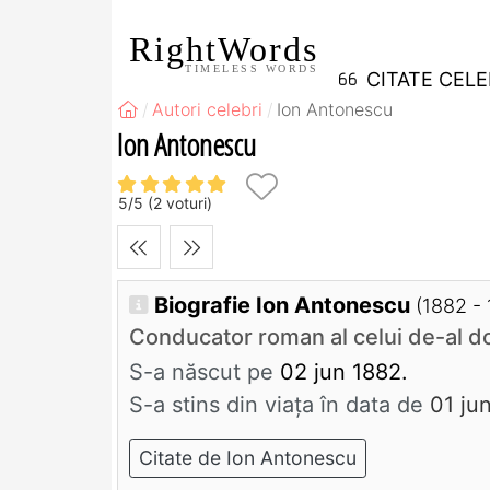
RightWords
TIMELESS WORDS
CITATE CEL
Autori celebri
Ion Antonescu
Ion Antonescu
5
/
5
(
2
voturi)
Biografie Ion Antonescu
(1882 -
Conducator roman al celui de-al do
S-a născut pe
02 jun 1882.
S-a stins din viaţa în data de
01 ju
Citate de Ion Antonescu