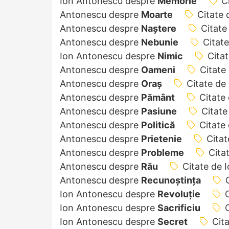
Ion Antonescu despre
Memorie
C
Antonescu despre
Moarte
Citate
Antonescu despre
Naștere
Citate
Antonescu despre
Nebunie
Citat
Ion Antonescu despre
Nimic
Cita
Antonescu despre
Oameni
Citate
Antonescu despre
Oraș
Citate de
Antonescu despre
Pământ
Citate
Antonescu despre
Pasiune
Citat
Antonescu despre
Politică
Citate
Antonescu despre
Prietenie
Cita
Antonescu despre
Probleme
Cita
Antonescu despre
Rău
Citate de 
Antonescu despre
Recunoștința
Ion Antonescu despre
Revoluție
Ion Antonescu despre
Sacrificiu
Ion Antonescu despre
Secret
Cit