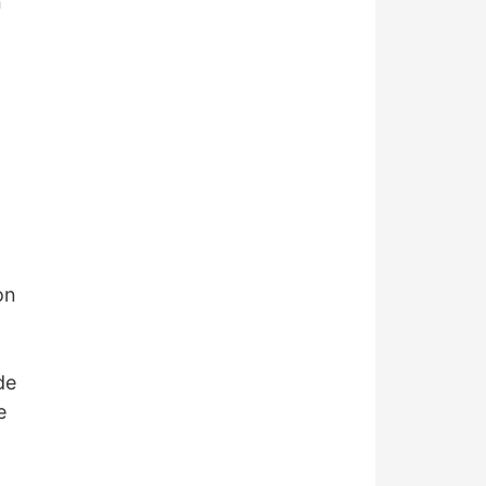
n
on
de
e