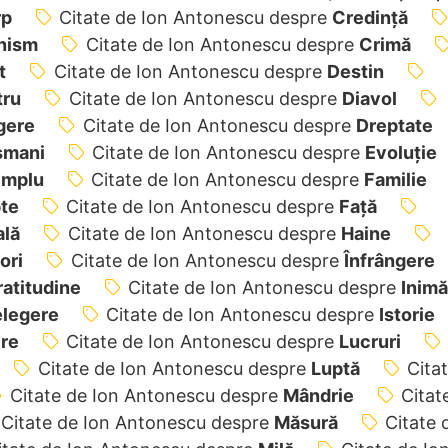
rp
Citate de Ion Antonescu despre
Credință
nism
Citate de Ion Antonescu despre
Crimă
t
Citate de Ion Antonescu despre
Destin
tru
Citate de Ion Antonescu despre
Diavol
gere
Citate de Ion Antonescu despre
Dreptate
șmani
Citate de Ion Antonescu despre
Evoluție
emplu
Citate de Ion Antonescu despre
Familie
te
Citate de Ion Antonescu despre
Față
ală
Citate de Ion Antonescu despre
Haine
ori
Citate de Ion Antonescu despre
Înfrângere
ratitudine
Citate de Ion Antonescu despre
Inimă
elegere
Citate de Ion Antonescu despre
Istorie
ire
Citate de Ion Antonescu despre
Lucruri
Citate de Ion Antonescu despre
Luptă
Cita
Citate de Ion Antonescu despre
Mândrie
Citat
Citate de Ion Antonescu despre
Măsură
Citate 