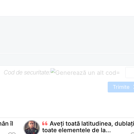
Cod de securitate:
=
Trimite
ân îl
Aveţi toată latitudinea, dublaţ
toate elementele de la...