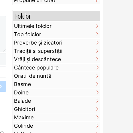
Propune un citat
Folclor
Ultimele folclor
Top folclor
Proverbe și zicători
Tradiții și superstiții
Vrăji și descântece
Cântece populare
Orații de nuntă
Basme
Doine
Balade
Ghicitori
Maxime
i
Colinde