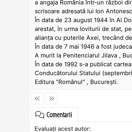
a angaja România într-un război dir
scrisoare adresată lui Ion Antones
În data de 23 august 1944 în Al Doi
arestat, în urma loviturii de stat, 
alianţa cu puterile Axei, trecând de 
În data de 7 mai 1946 a fost judeca
A murit la Penitenciarul Jilava , Bu
În data de 1992 s-a publicat cartea 
Conducătorului Statului (septembr
Editura "Românul" , Bucureşti.
Comentarii
Evaluați acest autor: