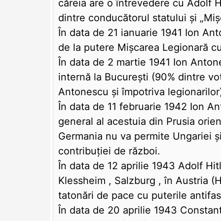
căreia are o întrevedere cu Adolf Hit
dintre conducătorul statului şi „Mi
În data de 21 ianuarie 1941 Ion Ant
de la putere Mişcarea Legionară cu 
În data de 2 martie 1941 Ion Antones
internă la Bucureşti (90% dintre vo
Antonescu şi împotriva legionarilor
În data de 11 februarie 1942 Ion Ant
general al acestuia din Prusia orie
Germania nu va permite Ungariei şi 
contribuţiei de război.
În data de 12 aprilie 1943 Adolf Hit
Klessheim , Salzburg , în Austria (H
tatonări de pace cu puterile antifas
În data de 20 aprilie 1943 Constant