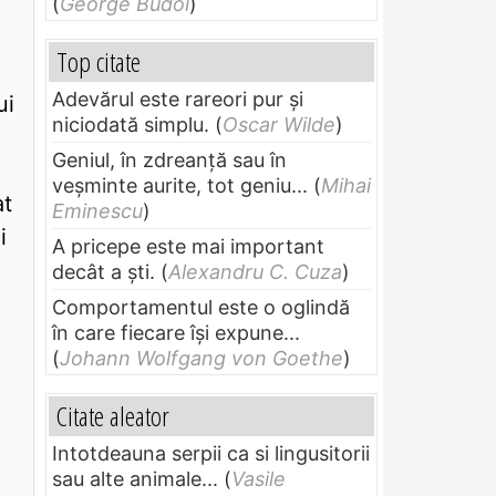
(
George Budoi
)
Top citate
Adevărul este rareori pur și
ui
niciodată simplu.
(
Oscar Wilde
)
Geniul, în zdreanţă sau în
veşminte aurite, tot geniu...
(
Mihai
at
Eminescu
)
i
A pricepe este mai important
decât a ști.
(
Alexandru C. Cuza
)
Comportamentul este o oglindă
în care fiecare își expune...
(
Johann Wolfgang von Goethe
)
Citate aleator
Intotdeauna serpii ca si lingusitorii
sau alte animale...
(
Vasile