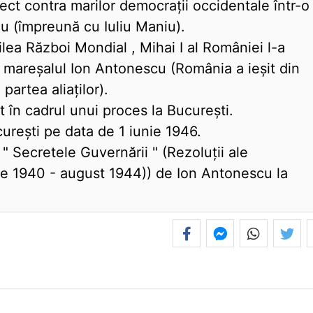
ect contra marilor democraţii occidentale într-o
cu (împreună cu Iuliu Maniu).
lea Război Mondial , Mihai I al României l-a
pe mareşalul Ion Antonescu (România a ieşit din
partea aliaţilor).
t în cadrul unui proces la Bucureşti.
cureşti pe data de 1 iunie 1946.
" Secretele Guvernării " (Rezoluţii ale
ie 1940 - august 1944)) de Ion Antonescu la