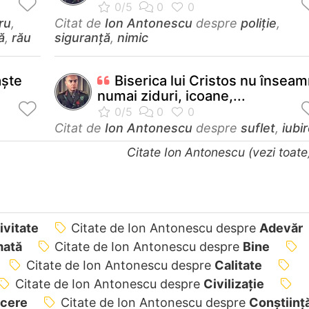
ru
,
Citat de
Ion Antonescu
despre
poliție
,
ă
,
rău
siguranță
,
nimic
aşte
Biserica lui Cristos nu însea
numai ziduri, icoane,...
Citat de
Ion Antonescu
despre
suflet
,
iubi
Citate Ion Antonescu (vezi toat
ivitate
Citate de Ion Antonescu despre
Adevăr
ată
Citate de Ion Antonescu despre
Bine
Citate de Ion Antonescu despre
Calitate
Citate de Ion Antonescu despre
Civilizație
cere
Citate de Ion Antonescu despre
Conștiinț