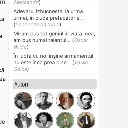
ern
Alecsandri
)
Adevarul izbucneste, la urma
urmei, in ciuda prefacatoriei.
ta
(
Leonardo da Vinci
)
Mi-am pus tot geniul în viața mea;
a
am pus numai talentul...
(
Oscar
Wilde
)
În lupta cu noi înșine armamentul
nu este încă prea bine...
(
Vasile
Ghica
)
că
rea
Autori
de