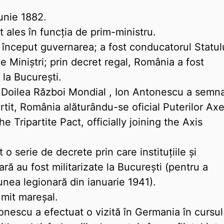
iunie 1882.
 ales în funcţia de prim-ministru.
 început guvernarea; a fost conducatorul Statul
e Miniştri; prin decret regal, România a fost
 la Bucureşti.
l Doilea Război Mondial , Ion Antonescu a semn
tit, România alăturându-se oficial Puterilor Axe
 Tripartite Pact, officially joining the Axis
t o serie de decrete prin care instituţiile şi
ară au fost militarizate la Bucureşti (pentru a
unea legionară din ianuarie 1941).
umit mareşal.
onescu a efectuat o vizită în Germania în cursul