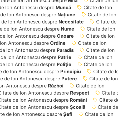
itate de Ion Antonescu despre
Milă
Citate de Io
 de Ion Antonescu despre
Muncă
Citate de Ion
 de Ion Antonescu despre
Națiune
Citate de Ion
e de Ion Antonescu despre
Necesitate
Citate de
te de Ion Antonescu despre
Nume
Citate de Ion
 de Ion Antonescu despre
Onoare
Citate de Ion
 Ion Antonescu despre
Ordine
Citate de Ion
 de Ion Antonescu despre
Paradis
Citate de Ion
e de Ion Antonescu despre
Patrie
Citate de Ion
 de Ion Antonescu despre
Poliție
Citate de Ion
te de Ion Antonescu despre
Principiu
Citate de I
te de Ion Antonescu despre
Putere
Citate de Ion
Ion Antonescu despre
Război
Citate de Ion
Citate de Ion Antonescu despre
Respect
Citate 
Citate de Ion Antonescu despre
Români
Citate d
Citate de Ion Antonescu despre
Școală
Citate de
ate de Ion Antonescu despre
Șefi
Citate de Ion