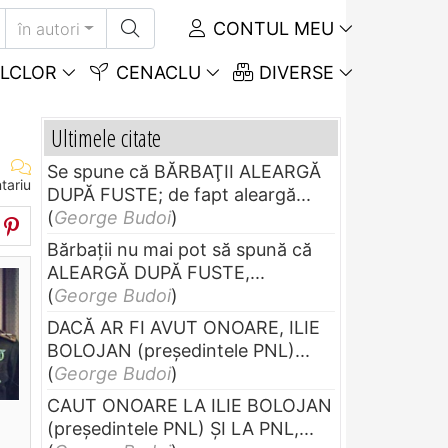
CONTUL MEU
în autori
LCLOR
CENACLU
DIVERSE
Ultimele citate
Se spune că BĂRBAŢII ALEARGĂ
tariu
DUPĂ FUSTE; de fapt aleargă...
(
George Budoi
)
Bărbaţii nu mai pot să spună că
ALEARGĂ DUPĂ FUSTE,...
(
George Budoi
)
DACĂ AR FI AVUT ONOARE, ILIE
BOLOJAN (preşedintele PNL)...
(
George Budoi
)
CAUT ONOARE LA ILIE BOLOJAN
(preşedintele PNL) ŞI LA PNL,...