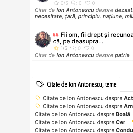
Citat de
Ion Antonescu
despre
dezast
necesitate
,
țară
,
principiu
,
națiune
,
mil
Fii om, fii drept şi recuno
că, pe deasupra...
Citat de
Ion Antonescu
despre
patrie
Citate de Ion Antonescu, teme
Citate de Ion Antonescu despre
Act
Citate de Ion Antonescu despre
Arm
Citate de Ion Antonescu despre
Boală
Citate de Ion Antonescu despre
Cer
Citate de Ion Antonescu despre
Condu