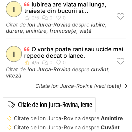
Iubirea are viata mai lunga,
I
traieste din bucurii si...
Citat de
Ion Jurca-Rovina
despre
iubire
,
durere
,
amintire
,
frumusețe
,
viață
O vorba poate rani sau ucide mai
I
repede decat o lance.
Citat de
Ion Jurca-Rovina
despre
cuvânt
,
viteză
Citate Ion Jurca-Rovina (vezi toate)
Citate de Ion Jurca-Rovina, teme
Citate de Ion Jurca-Rovina despre
Amintire
Citate de Ion Jurca-Rovina despre
Cuvânt