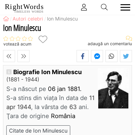
RightWords
TIMELESS WORDS
Autori celebri
Ion Minulescu
Ion Minulescu
adaugă un comentariu
votează acum
Biografie Ion Minulescu
(1881 - 1944)
S-a născut pe
06 jan 1881.
S-a stins din viaţa în data de
11
apr 1944
, la vârsta de
63
ani.
Ţara de origine
România
Citate de Ion Minulescu