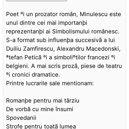
Poet ºi un prozator român, Minulescu este
unul dintre cei mai importanþi
reprezentanþi ai Simbolismului românesc.
S-a format sub influenþa succesivã a lui
Duiliu Zamfirescu, Alexandru Macedonski,
ªtefan Peticã ºi a simboliºtilor francezi ºi
belgieni. A mai scris prozã, piese de teatru
ºi cronici dramatice.
Printre lucrarile sale mentionam:
Romanþe pentru mai târziu
De vorbã cu mine însumi
Spovedanii
Strofe pentru toatã lumea