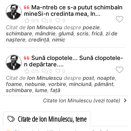
Ma-ntreb ce s-a putut schimbaIn
mineSi-n credinta mea, In...
Citat de
Ion Minulescu
despre
poezie
,
schimbare
,
mândrie
,
glumă
,
scris
,
frică
,
zi de
naștere
,
credință
,
nimic
Sună clopotele... Sună clopotele-
n depărtare....
Citat de
Ion Minulescu
despre
post
,
noapte
,
foame
,
nebunie
,
vorbire
,
minciună
,
pământ
,
schimbare
,
lume
,
față
Citate Ion Minulescu (vezi toate)
Citate de Ion Minulescu, teme