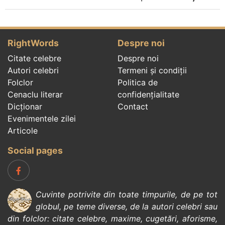
RightWords
Despre noi
Citate celebre
Despre noi
Autori celebri
Termeni și condiții
Folclor
Politica de
Cenaclu literar
confidenţialitate
Dicționar
Contact
Evenimentele zilei
Articole
Social pages
Cuvinte potrivite din toate timpurile, de pe tot
globul, pe teme diverse, de la
autori celebri
sau
din
folclor
:
citate celebre
,
maxime
,
cugetări
,
aforisme
,